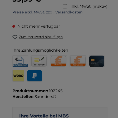
inkl. MwSt.
(inaktiv)
Preise exkl. MwSt. zzgl. Versandkosten
Nicht mehr verfügbar
Zum Merkzettel hinzufügen
Ihre Zahlungsmöglichkeiten
Rechnung für Behörden
Vorkasse
Rechnung
Direktüberweisung
Kreditkarte
Wero
PayPal
Produktnummer:
102245
Hersteller:
Saunders®
Ihre Vorteile bei MBS