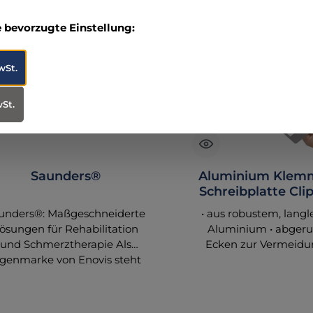
e bevorzugte Einstellung:
wSt.
wSt.
Saunders®
Aluminium Klem
Schreibplatte Cli
unders®: Maßgeschneiderte
• aus robustem, lang
ösungen für Rehabilitation
Aluminium • abger
und Schmerztherapie Als
Ecken zur Vermeidu
igenmarke von Enovis steht
Beschädigungen • flach
Saunders® für innovative
aus stabilem,
odukte in der Rehabilitation
nickelbeschichtetem 
nd Schmerztherapie. Enovis
wasserfeste un