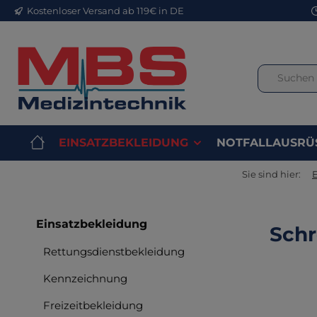
Kostenloser Versand ab 119€ in DE
m Hauptinhalt springen
Zur Suche springen
Zur Hauptnavigation springen
EINSATZBEKLEIDUNG
NOTFALLAUSRÜ
Sie sind hier:
Einsatzbekleidung
Schr
Rettungsdienstbekleidung
Kennzeichnung
Freizeitbekleidung
Bilderga