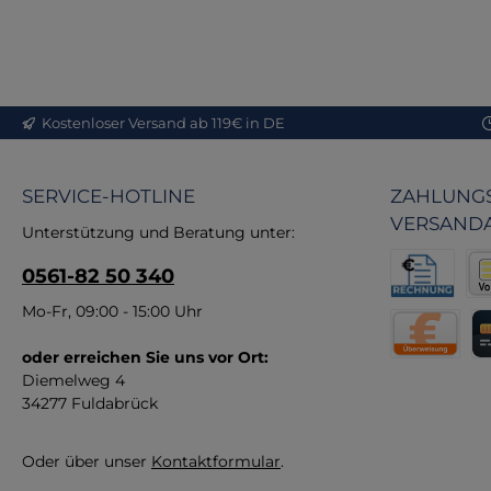
h
P
Kostenloser Versand ab 119€ in DE
S
SERVICE-HOTLINE
ZAHLUNGS
VERSAND
B
Unterstützung und Beratung unter:
Wi
0561-82 50 340
ei
pa
Rechnung fü
Vor
Mo-Fr, 09:00 - 15:00 Uhr
ve
oder erreichen Sie uns vor Ort:
Direktüberw
Kr
T
Diemelweg 4
34277 Fuldabrück
Oder über unser
Kontaktformular
.