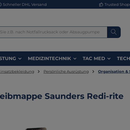
Schneller DHL Versand
Trusted Shops 
STUNG
MEDIZINTECHNIK
TAC MED
TECH
Einsatzbekleidung
Persönliche Ausrüstung
Organisation &
eibmappe Saunders Redi-rite
lerie überspringen