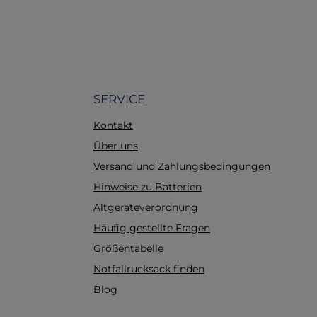
Vi
is
O
SERVICE
s
Kontakt
Über uns
Versand und Zahlungsbedingungen
L
Hinweise zu Batterien
p
Altgeräteverordnung
p
Häufig gestellte Fragen
Größentabelle
o
Notfallrucksack finden
i
Blog