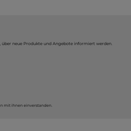
b
S
I
z
n, über neue Produkte und Angebote informiert werden.
j
n mit ihnen einverstanden.