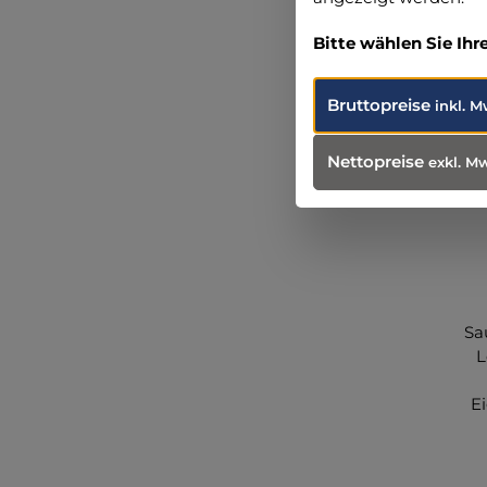
Bitte wählen Sie Ihr
Bruttopreise
inkl. M
Nettopreise
exkl. M
Sa
L
E
Pr
u