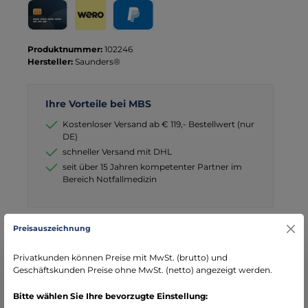
Kreditkarte
Wero
PayPal
Produktnummer:
102246
Hersteller:
Saunders®
Ihre Vorteile bei MBS
Kostenloser Versand ab € 119,- Bestellwert (nur
DE)
schneller Versand mit DHL
seit über 15 Jahren kompetenter Partner im
Bereich Notfallmedizin
Preisauszeichnung
Privatkunden können Preise mit MwSt. (brutto) und
Beschreibung
Geschäftskunden Preise ohne MwSt. (netto) angezeigt werden.
Geöffnet ein Buch, geschlossen eine Kassette. Ein
Formularhalter, der sich für lose Formulare und Formularsätze
Bitte wählen Sie Ihre bevorzugte Einstellung:
anbietet. B…
Mehr