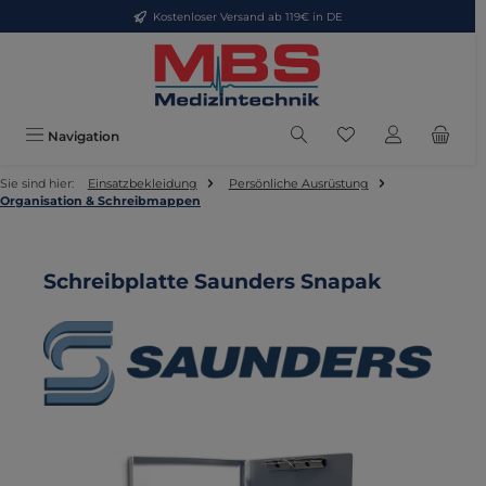
Kostenloser Versand ab 119€ in DE
Zum Hauptinhalt springen
Du hast 0 Produkte
Navigation
Sie sind hier:
Einsatzbekleidung
Persönliche Ausrüstung
Organisation & Schreibmappen
Schreibplatte Saunders Snapak
Bildergalerie überspringen