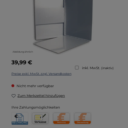
Abbildung ähnlich
Regulärer Preis:
39,99 €
inkl. MwSt.
(inaktiv)
Preise exkl. MwSt. zzgl. Versandkosten
Nicht mehr verfügbar
Zum Merkzettel hinzufügen
Ihre Zahlungsmöglichkeiten
Rechnung für Behörden
Vorkasse
Rechnung
Direktüberweisung