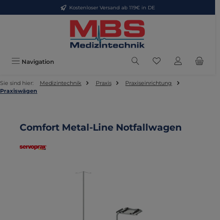
Kostenloser Versand ab 119€ in DE
Zum Hauptinhalt springen
Du hast 0 Produkte
Navigation
Sie sind hier:
Medizintechnik
Praxis
Praxiseinrichtung
Praxiswägen
Comfort Metal-Line Notfallwagen
Bildergalerie überspringen