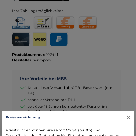
Ihre Zahlungsmöglichkeiten
Rechnung für Behörden
Vorkasse
Rechnung
Direktüberweisung
Kreditkarte
Wero
PayPal
Produktnummer:
102441
Hersteller:
servoprax
Ihre Vorteile bei MBS
Kostenloser Versand ab € 119,- Bestellwert (nur
DE)
schneller Versand mit DHL
seit über 15 Jahren kompetenter Partner im
Bereich Notfallmedizin
Preisauszeichnung
Privatkunden können Preise mit MwSt. (brutto) und
Geschäftskunden Preise ohne MwSt. (netto) angezeigt werden.