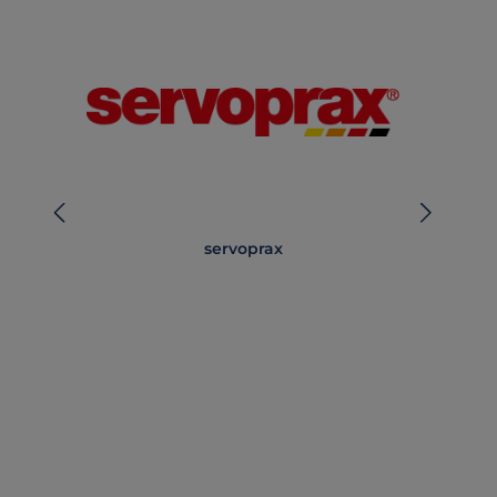
servoprax
Lä