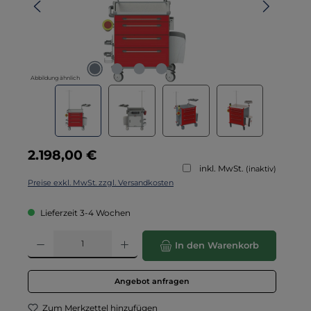
Abbildung ähnlich
Regulärer Preis:
2.198,00 €
inkl. MwSt.
(inaktiv)
Preise exkl. MwSt. zzgl. Versandkosten
Lieferzeit 3-4 Wochen
Produkt Anzahl: Gib den gewünschten Wert ein oder benutze die Schaltflä
In den Warenkorb
Angebot anfragen
Zum Merkzettel hinzufügen