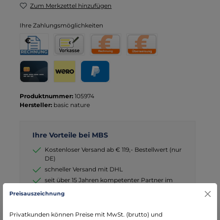
Zum Merkzettel hinzufügen
Ihre Zahlungsmöglichkeiten
Rechnung für Behörden
Vorkasse
Rechnung
Direktüberweisung
Kreditkarte
Wero
PayPal
Produktnummer:
105974
Hersteller:
basic nature
Ihre Vorteile bei MBS
Kostenloser Versand ab € 119,- Bestellwert (nur
DE)
schneller Versand mit DHL
seit über 15 Jahren kompetenter Partner im
Bereich Notfallmedizin
Preisauszeichnung
Privatkunden können Preise mit MwSt. (brutto) und