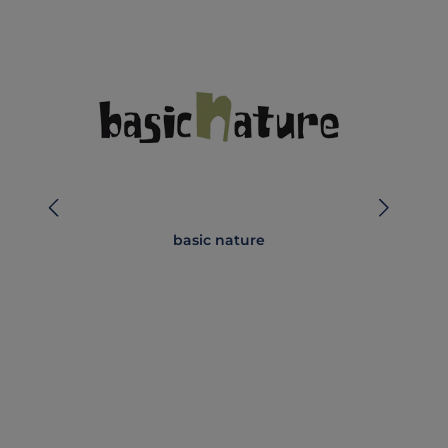
basic nature
B