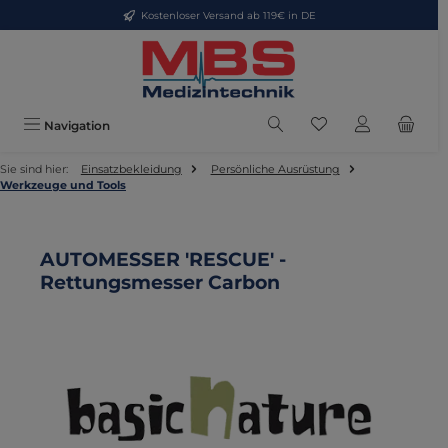
Kostenloser Versand ab 119€ in DE
Zum Hauptinhalt springen
Du hast 0 Produkte
Navigation
Sie sind hier:
Einsatzbekleidung
Persönliche Ausrüstung
Werkzeuge und Tools
AUTOMESSER 'RESCUE' -
Rettungsmesser Carbon