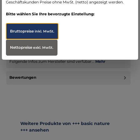
Geschäftskunden Preise ohne MwSt. (netto) angezeigt werden.
Bitte wählen Sie Ihre bevorzugte Einstellung:
Beschreibung
Das Rettungsmesser Emergency hat eine halbseitig gezahnte
Bruttopreise
Klinge aus 420er Edelstahl mit Titanbeschichtung. Für
inkl. MwSt.
Notsituati…
Mehr
Nettopreise
exkl. MwSt.
Infos zum Hersteller
Folgende Infos zum Hersteller sind verfübar...
Mehr
Bewertungen
Produktgalerie überspringen
Weitere Produkte von +++ basic nature
+++ ansehen