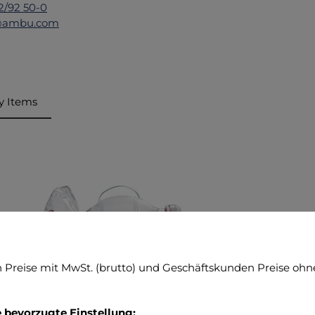
2/92 50-0
@ambu.com
y Items
ktgalerie überspringen
Preise mit MwSt. (brutto) und Geschäftskunden Preise ohne
mbu SPUR II Einweg-Beatmungsbeutel
e bevorzugte Einstellung: