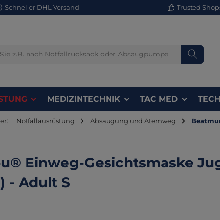
Schneller DHL Versand
Trusted Shops 
STUNG
MEDIZINTECHNIK
TAC MED
TECH
er:
Notfallausrüstung
Absaugung und Atemweg
Beatmun
u® Einweg-Gesichtsmaske Jug
) - Adult S