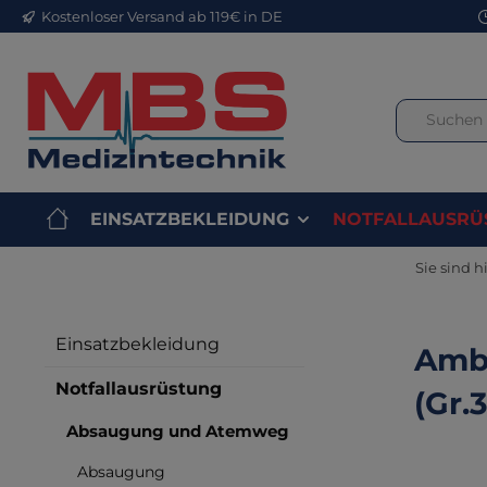
Kostenloser Versand ab 119€ in DE
m Hauptinhalt springen
Zur Suche springen
Zur Hauptnavigation springen
EINSATZBEKLEIDUNG
NOTFALLAUSRÜ
Sie sind hi
Einsatzbekleidung
Amb
Notfallausrüstung
(Gr.3
Absaugung und Atemweg
Absaugung