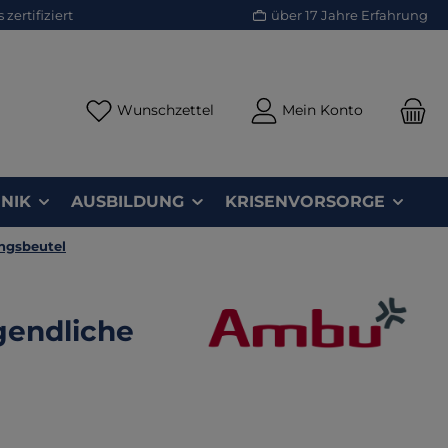
zertifiziert
über 17 Jahre Erfahrung
Du hast 0 Produkte auf dem Merk
Wunschzettel
Mein Konto
NIK
AUSBILDUNG
KRISENVORSORGE
gsbeutel
endliche