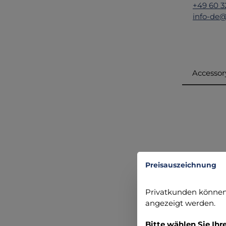
+49 60 3
info-de
Accessor
Produ
Preisauszeichnung
Privatkunden können 
angezeigt werden.
A
Bitte wählen Sie Ihr