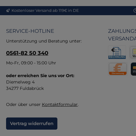
mi
Kostenloser Versand ab 119€ in DE
d
I
SERVICE-HOTLINE
ZAHLUNGS
VERSAND
Unterstützung und Beratung unter:
0561-82 50 340
ver
Ge
Rechnung fü
Vor
Mo-Fr, 09:00 - 15:00 Uhr
I
An
u
P
oder erreichen Sie uns vor Ort:
Direktüberw
Kr
zu
Diemelweg 4
Pa
w
34277 Fuldabrück
PV
Oder über unser
Kontaktformular
.
Vertrag widerrufen
(P
Or