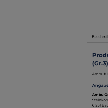
Beschre
Prod
(Gr.3
Ambu® E
Angabe
Ambu 
Steinkop
61231 Ba