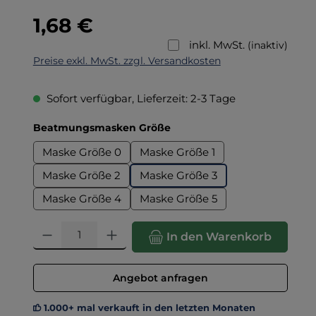
Regulärer Preis:
1,68 €
inkl. MwSt.
(inaktiv)
Preise exkl. MwSt. zzgl. Versandkosten
Sofort verfügbar, Lieferzeit: 2-3 Tage
auswählen
Beatmungsmasken Größe
Maske Größe 0
Maske Größe 1
Maske Größe 2
Maske Größe 3
Maske Größe 4
Maske Größe 5
Produkt Anzahl: Gib den gewünschten Wert ein oder benut
In den Warenkorb
Angebot anfragen
1.000+ mal verkauft in den letzten Monaten