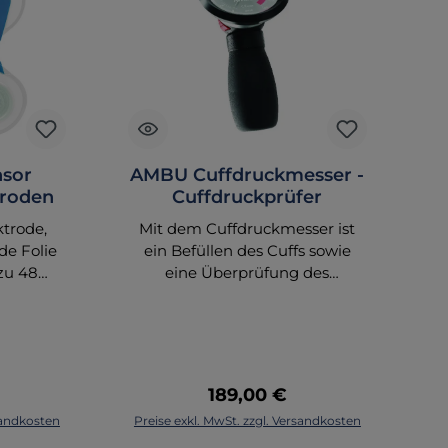
sor
AMBU Cuffdruckmesser -
troden
Cuffdruckprüfer
m
ktrode,
Mit dem Cuffdruckmesser ist
O
de Folie
ein Befüllen des Cuffs sowie
 zu 48
eine Überprüfung des
rial für
Cuffdruckes möglich. Die
L
mfort.
Anzeigenskala ist in cm
Am
aterial:
Wassersäule dargestellt. Sie
sor:
verfügt über zwei grüne
id.
Bereiche zur Einstellung des
 Preis:
Regulärer Preis:
189,00 €
E Beutel
optimalen Cuffdrucks: für
Sc
korb
In den Warenkorb
rsandkosten
Preise exkl. MwSt. zzgl. Versandkosten
Pr
-Variante
Trachealtuben und für