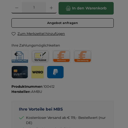
Produkt Anzahl: Gib den gewünschten Wert ein oder benutze die Schaltflä
In den Warenkorb
Angebot anfragen
Zum Merkzettel hinzufügen
Ihre Zahlungsmöglichkeiten
Rechnung für Behörden
Vorkasse
Rechnung
Direktüberweisung
Kreditkarte
Wero
PayPal
Produktnummer:
100412
Hersteller:
AMBU
Ihre Vorteile bei MBS
Kostenloser Versand ab € 119,- Bestellwert (nur
DE)