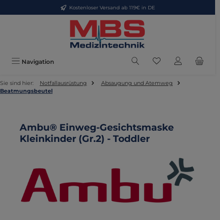
Kostenloser Versand ab 119€ in DE
Zum Hauptinhalt springen
Du hast 0 Produkte
Navigation
Sie sind hier:
Notfallausrüstung
Absaugung und Atemweg
Beatmungsbeutel
Ambu® Einweg-Gesichtsmaske
Kleinkinder (Gr.2) - Toddler