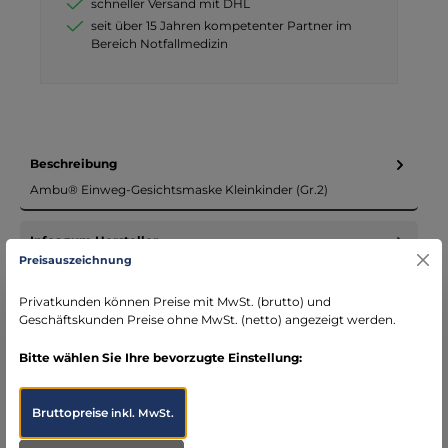
schneller Versand mit DHL
seit über 15 Jahren kompetenter Partner im
Bereich Notfallmedizin
Beschreibung
Ambu® Einweg-Gesichtsmaske Kleinkinder (Gr.2)
Infos zum Hersteller
Preisauszeichnung
Folgende Infos zum Hersteller sind verfübar...
Mehr
Privatkunden können Preise mit MwSt. (brutto) und
Bewertungen
Geschäftskunden Preise ohne MwSt. (netto) angezeigt werden.
Bitte wählen Sie Ihre bevorzugte Einstellung:
Bruttopreise
inkl. MwSt.