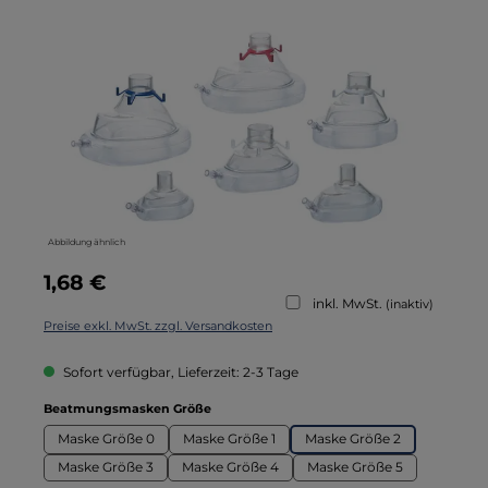
Bildergalerie überspringen
Abbildung ähnlich
Regulärer Preis:
1,68 €
inkl. MwSt.
(inaktiv)
Preise exkl. MwSt. zzgl. Versandkosten
Sofort verfügbar, Lieferzeit: 2-3 Tage
auswählen
Beatmungsmasken Größe
Maske Größe 0
Maske Größe 1
Maske Größe 2
Maske Größe 3
Maske Größe 4
Maske Größe 5