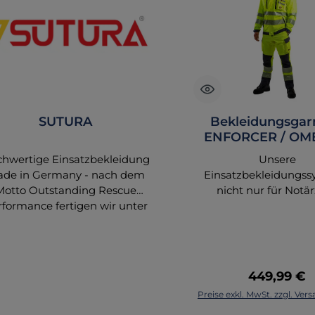
SUTURA
Bekleidungsgar
ENFORCER / OME
tagesleuchtgelb/
hwertige Einsatzbekleidung
Unsere
de in Germany - nach dem
Einsatzbekleidungss
Motto Outstanding Rescue
nicht nur für Notär
rformance fertigen wir unter
vereinigen passende 
unserem Bekleidungslabel
Hosen und entsprec
elbst Einsatzbekleidung für
Zubehör zu attrak
den Rettungs- und
Kompettausstattunge
tarztdienst. Diese zeichnet
brauchen sich keine 
Regulärer 
449,99 €
ich durch ein hohes Maß an
mehr zur Kombinat
Preise exkl. MwSt. zzgl. Ve
Funktion, Sicherheit,
machen. Unsere Bi
Tragekomfort und
sprechen für sich! 