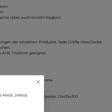
onen
en
rine (aber auch einzeln tragbar)
ibungen der einzelnen Produkte. Jede Größe Hose/Jacke
schen.
en A+B, Trockner geeignet
0% PU Beschichtung Membrane
 MwSt. (netto)
eshgewebe grau, 100% Polyester, ÖkoTex100
g