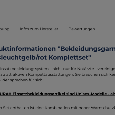
ibung
Infos zum Hersteller
Bewertungen
uktinformationen "Bekleidungsgar
leuchtgelb/rot Komplettset"
insatzbekleidungssystem - nicht nur für Notärzte - verein
zu attraktiven Kompettausstattungen. Sie brauchen sich 
ilder sprechen für sich!
URA® Einsatzbekleidungsartikel sind Unisex-Modelle - a
m Set enthalten ist eine Kombination mit hoher Warnschutzkla