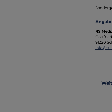
Sonderge
Angabe
RS Medi
Gottfrie
91220 Sc
info@sut
Produ
Weit