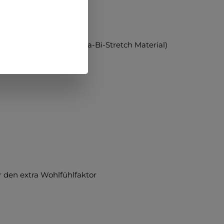
ax) / 10% Elastan (Lycra-Bi-Stretch Material)
r den extra Wohlfühlfaktor