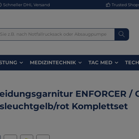
Schneller DHL Versand
Trusted Shops 
STUNG
MEDIZINTECHNIK
TAC MED
TECH
eidungsgarnitur ENFORCER / 
sleuchtgelb/rot Komplettset
lerie überspringen