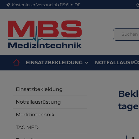
Kostenloser Versand ab 119€ in DE
m Hauptinhalt springen
Zur Suche springen
Zur Hauptnavigation springen
EINSATZBEKLEIDUNG
NOTFALLAUSRÜ
Einsatzbekleidung
Bekl
Notfallausrüstung
tage
Medizintechnik
TAC MED
Bilderga