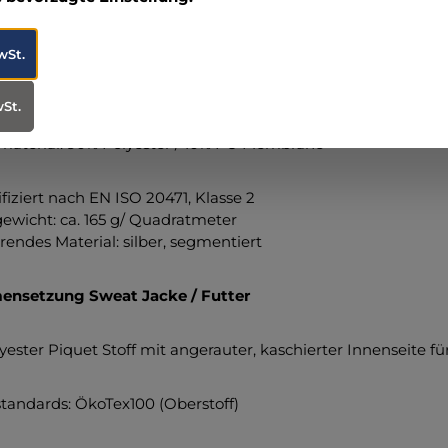
nsetzung Hose OMEGA II
wSt.
agesleuchtgelber Oberstoff:
90% Polyester (davon 30% Coolm
wSt.
material: 90% Polyester / 10% PU Membrane
fiziert nach EN ISO 20471, Klasse 2
wicht: ca. 165 g/ Quadratmeter
rendes Material: silber, segmentiert
nsetzung Sweat Jacke / Futter
yester Piquet Stoff mit angerauter, kaschierter Innenseite fü
andards: ÖkoTex100 (Oberstoff)