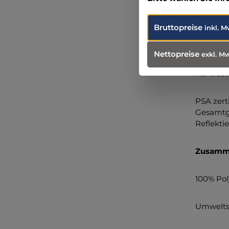
Zusamme
Bruttopreise
inkl. M
Gewebe t
Nettopreise
exkl. M
Kontrast
PSA zerti
Gesamtge
Reflektie
Zusamme
100% Pol
Umweltst