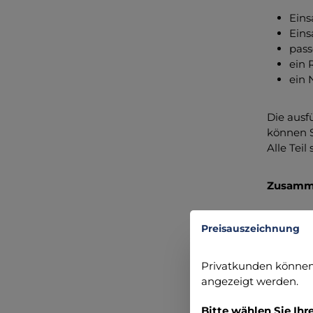
Eins
Eins
pass
ein 
ein 
Die ausf
können S
Alle Tei
Zusamm
Ober
Preisauszeichnung
Tage
Zert
Privatkunden können 
Umwe
angezeigt werden.
Refl
SUTU
Bitte wählen Sie Ihr