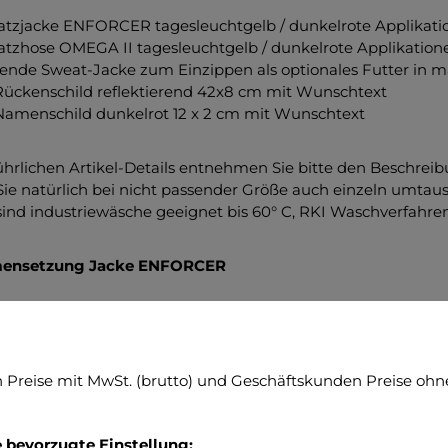
atzjacke ENFORCER tagesleuchtgelb / dunkelrote Applikati
atzhose OMEGA II tagesleuchtgelb / dunkelrote Applikation
ende Sweat-Jacke zum Einzippen als optionales Futter in ma
Rückenschild reflektierend 42x8 cm mit Wunschtext
Namenschild dunkelrot 12 x 2 cm mit Wunschtext
ührlichen Artikel-Details entnehmen Sie bitte den Beschre
ie natürlich bei nicht passender Größe auch einzeln umtau
l sind industriewäsche geeignet bis 60° C, RKI Waschverfahr
ensetzung Jacke ENFORCER
stoff: hochwertige 2 Lagen Laminat: 90% Polyester mit 1
sleuchtfarbe nach ISO EN 20471:2013. Gewicht 195 g/m2
ifiziert nach EN ISO 20471 - Klasse 3, EN 343 Klasse 3/3
Preise mit MwSt. (brutto) und Geschäftskunden Preise ohne
ltstandards: ÖkoTex100, PTFE-frei, FC-frei Innenfutter: M
ektierendes Material: silber, segmentiert
RA® - 100% in Deutschland gefertigte Einsatzbekleidun
e bevorzugte Einstellung: