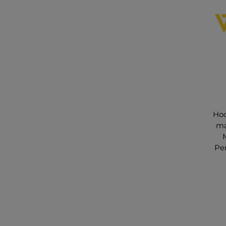
Hoc
ma
Pe
s
No
s