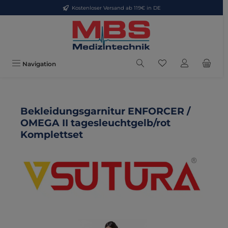
Kostenloser Versand ab 119€ in DE
Zum Hauptinhalt springen
Du hast 0 Produkte
Navigation
Bekleidungsgarnitur ENFORCER /
OMEGA II tagesleuchtgelb/rot
Komplettset
Bildergalerie überspringen