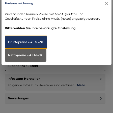
Preisauszeichnung
DE)
schneller Versand mit DHL
Privatkunden können Preise mit MwSt. (brutto) und
seit über 15 Jahren kompetenter Partner im
Geschäftskunden Preise ohne MwSt. (netto) angezeigt werden.
Bereich Notfallmedizin
Bitte wählen Sie Ihre bevorzugte Einstellung:
Bruttopreise
inkl. MwSt.
Beschreibung
Nettopreise
exkl. MwSt.
Unsere Einsatzbekleidungssystem - nicht nur für Notärzte -
vereinigen passende Jacken, Hosen und entsprechendes
Zubehör zu a…
Mehr
Infos zum Hersteller
Folgende Infos zum Hersteller sind verfübar...
Mehr
Bewertungen