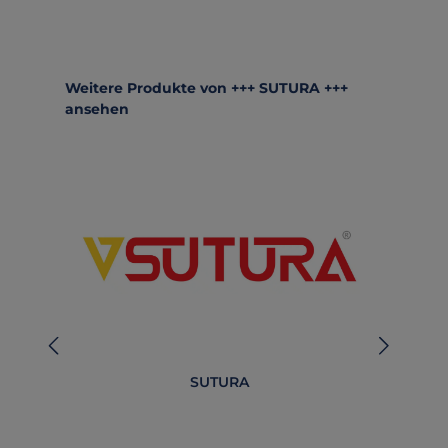
Produktgalerie überspringen
Weitere Produkte von +++ SUTURA +++
ansehen
SUTURA
B
O