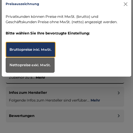
Preisauszeichnung
DE)
schneller Versand mit DHL
Privatkunden können Preise mit MwSt. (brutto) und
seit über 15 Jahren kompetenter Partner im
Geschäftskunden Preise ohne MwSt. (netto) angezeigt werden.
Bereich Notfallmedizin
Bitte wählen Sie Ihre bevorzugte Einstellung:
Bruttopreise
inkl. MwSt.
Beschreibung
Nettopreise
exkl. MwSt.
Unsere Einsatzbekleidungssystem - nicht nur für Notärzte -
vereinigen passende Jacken, Hosen und entsprechendes
Zubehör zu a…
Mehr
Infos zum Hersteller
Folgende Infos zum Hersteller sind verfübar...
Mehr
Bewertungen