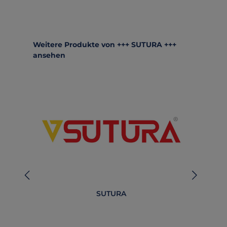
Produktgalerie überspringen
Weitere Produkte von +++ SUTURA +++
ansehen
SUTURA
B
O