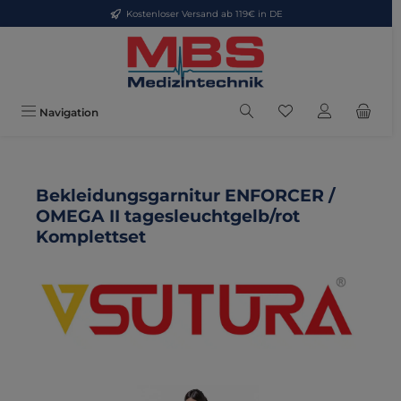
Kostenloser Versand ab 119€ in DE
Zum Hauptinhalt springen
Du hast 0 Produkte
Navigation
Bekleidungsgarnitur ENFORCER /
OMEGA II tagesleuchtgelb/rot
Komplettset
Bildergalerie überspringen