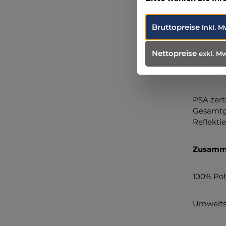
Zusamme
Bruttopreise
inkl. M
Gewebe t
Nettopreise
exkl. M
Kontrast
PSA zerti
Gesamtge
Reflektie
Zusamme
100% Pol
Umweltst