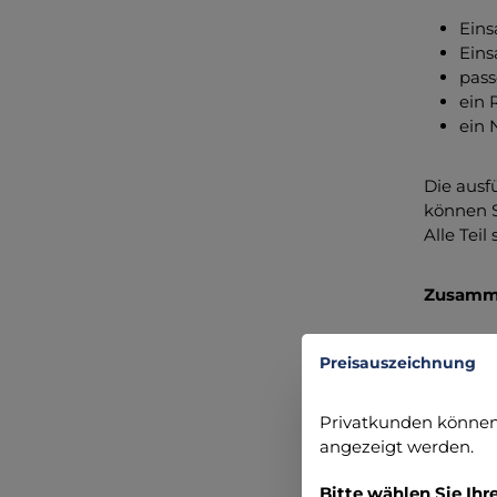
Eins
Eins
pass
ein 
ein 
Die ausf
können S
Alle Tei
Zusamm
Ober
Preisauszeichnung
Tage
Zert
Privatkunden können 
Umwe
angezeigt werden.
Refl
SUTU
Bitte wählen Sie Ihr