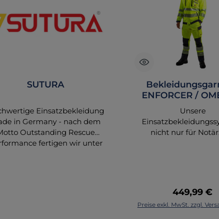
SUTURA
Bekleidungsgar
ENFORCER / OME
tagesleuchtgelb/
hwertige Einsatzbekleidung
Unsere
de in Germany - nach dem
Einsatzbekleidungss
Motto Outstanding Rescue
nicht nur für Notär
rformance fertigen wir unter
vereinigen passende 
unserem Bekleidungslabel
Hosen und entsprec
elbst Einsatzbekleidung für
Zubehör zu attrak
den Rettungs- und
Kompettausstattunge
tarztdienst. Diese zeichnet
brauchen sich keine 
Regulärer 
449,99 €
ich durch ein hohes Maß an
mehr zur Kombinat
Preise exkl. MwSt. zzgl. Ve
Funktion, Sicherheit,
machen. Unsere Bi
Tragekomfort und
sprechen für sich! 