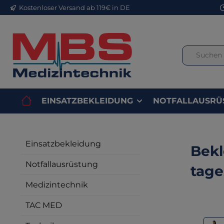
Kostenloser Versand ab 119€ in DE
m Hauptinhalt springen
Zur Suche springen
Zur Hauptnavigation springen
EINSATZBEKLEIDUNG
NOTFALLAUSRÜ
Einsatzbekleidung
Bekl
Notfallausrüstung
tage
Medizintechnik
TAC MED
Bilderga