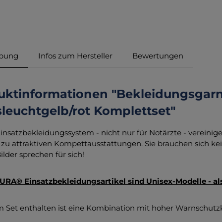
ibung
Infos zum Hersteller
Bewertungen
uktinformationen "Bekleidungsgar
leuchtgelb/rot Komplettset"
insatzbekleidungssystem - nicht nur für Notärzte - verein
zu attraktiven Kompettausstattungen. Sie brauchen sich 
ilder sprechen für sich!
URA® Einsatzbekleidungsartikel sind Unisex-Modelle - a
m Set enthalten ist eine Kombination mit hoher Warnschutzkla