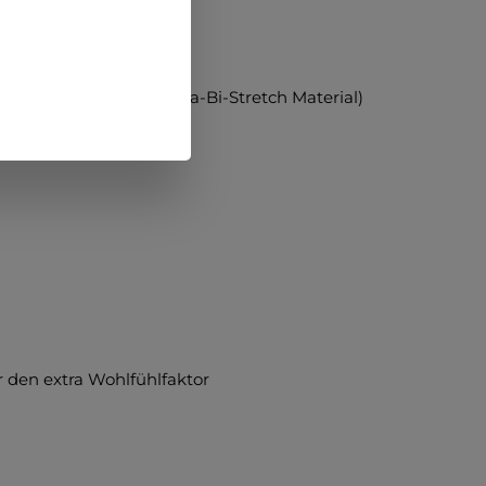
ax) / 10% Elastan (Lycra-Bi-Stretch Material)
r den extra Wohlfühlfaktor