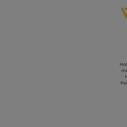
Hoc
ma
Pe
s
No
s