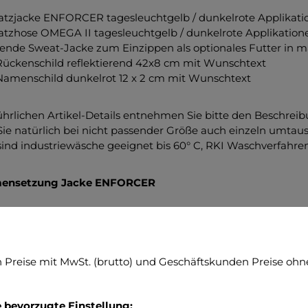
atzjacke ENFORCER tagesleuchtgelb / dunkelrote Applikati
atzhose OMEGA II tagesleuchtgelb / dunkelrote Applikation
ende Sweat-Jacke zum Einzippen als optionales Futter in ma
Rückenschild reflektierend 42x8 cm mit Wunschtext
Namenschild dunkelrot 12 x 2 cm mit Wunschtext
ührlichen Artikel-Details entnehmen Sie bitte den Beschre
ie natürlich bei nicht passender Größe auch einzeln umtau
l sind industriewäsche geeignet bis 60° C, RKI Waschverfahr
ensetzung Jacke ENFORCER
stoff: hochwertige 2 Lagen Laminat: 90% Polyester mit 1
sleuchtfarbe nach ISO EN 20471:2013. Gewicht 195 g/m2
ifiziert nach EN ISO 20471 - Klasse 3, EN 343 Klasse 3/3
Preise mit MwSt. (brutto) und Geschäftskunden Preise ohne
ltstandards: ÖkoTex100, PTFE-frei, FC-frei Innenfutter: M
ektierendes Material: silber, segmentiert
RA® - 100% in Deutschland gefertigte Einsatzbekleidun
e bevorzugte Einstellung: