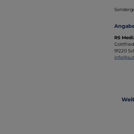
Sonderge
Angabe
RS Medi
Gottfrie
91220 Sc
info@sut
Produ
Weit