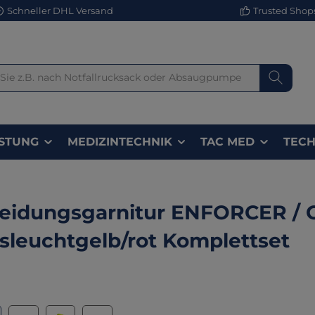
Schneller DHL Versand
Trusted Shops 
STUNG
MEDIZINTECHNIK
TAC MED
TECH
eidungsgarnitur ENFORCER / 
sleuchtgelb/rot Komplettset
lerie überspringen