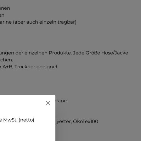
onen
en
rine (aber auch einzeln tragbar)
ibungen der einzelnen Produkte. Jede Größe Hose/Jacke
schen.
en A+B, Trockner geeignet
0% PU Beschichtung Membrane
 MwSt. (netto)
eshgewebe grau, 100% Polyester, ÖkoTex100
g