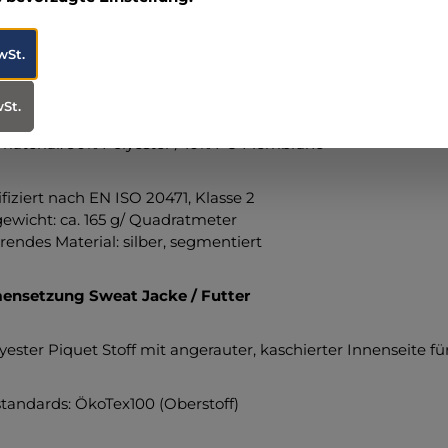
nsetzung Hose OMEGA II
wSt.
agesleuchtgelber Oberstoff:
90% Polyester (davon 30% Coolm
wSt.
material: 90% Polyester / 10% PU Membrane
fiziert nach EN ISO 20471, Klasse 2
wicht: ca. 165 g/ Quadratmeter
rendes Material: silber, segmentiert
nsetzung Sweat Jacke / Futter
yester Piquet Stoff mit angerauter, kaschierter Innenseite fü
andards: ÖkoTex100 (Oberstoff)