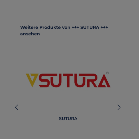
Produktgalerie überspringen
Weitere Produkte von +++ SUTURA +++
ansehen
SUTURA
B
O