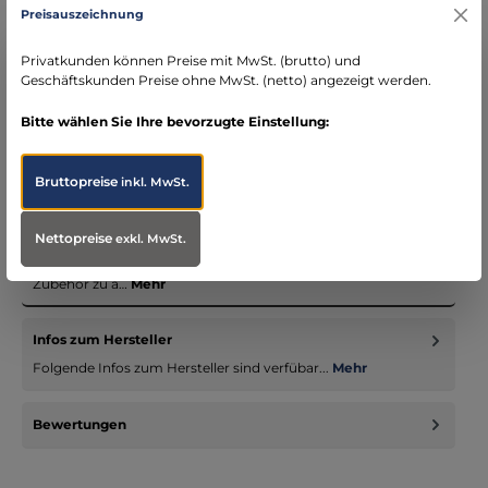
Preisauszeichnung
DE)
schneller Versand mit DHL
Privatkunden können Preise mit MwSt. (brutto) und
seit über 15 Jahren kompetenter Partner im
Geschäftskunden Preise ohne MwSt. (netto) angezeigt werden.
Bereich Notfallmedizin
Bitte wählen Sie Ihre bevorzugte Einstellung:
Bruttopreise
inkl. MwSt.
Beschreibung
Nettopreise
exkl. MwSt.
Unsere Einsatzbekleidungssystem - nicht nur für Notärzte -
vereinigen passende Jacken, Hosen und entsprechendes
Zubehör zu a…
Mehr
Infos zum Hersteller
Folgende Infos zum Hersteller sind verfübar...
Mehr
Bewertungen