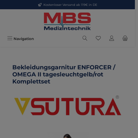
Kostenloser Versand ab 119€ in DE
Zum Hauptinhalt springen
Du hast 0 Produkte
Navigation
Bekleidungsgarnitur ENFORCER /
OMEGA II tagesleuchtgelb/rot
Komplettset
Bildergalerie überspringen