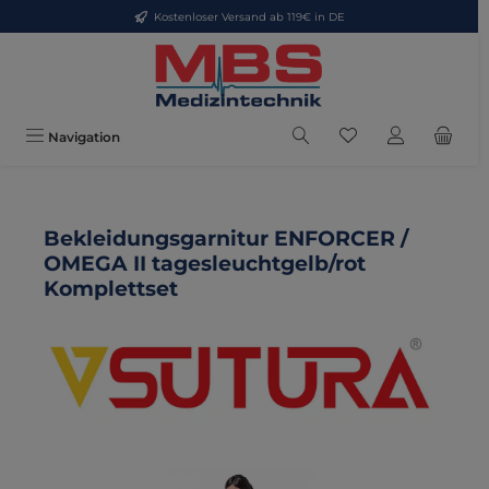
Kostenloser Versand ab 119€ in DE
Zum Hauptinhalt springen
Du hast 0 Produkte
Navigation
Bekleidungsgarnitur ENFORCER /
OMEGA II tagesleuchtgelb/rot
Komplettset
Bildergalerie überspringen