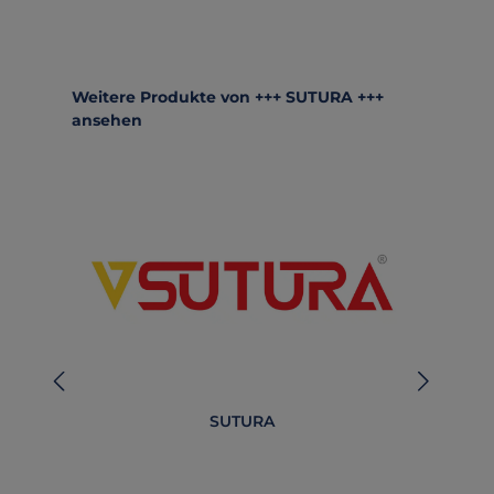
Produktgalerie überspringen
Weitere Produkte von +++ SUTURA +++
ansehen
SUTURA
B
O