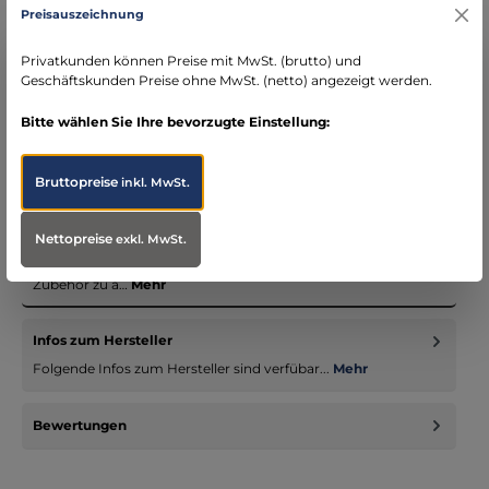
Preisauszeichnung
DE)
schneller Versand mit DHL
Privatkunden können Preise mit MwSt. (brutto) und
seit über 15 Jahren kompetenter Partner im
Geschäftskunden Preise ohne MwSt. (netto) angezeigt werden.
Bereich Notfallmedizin
Bitte wählen Sie Ihre bevorzugte Einstellung:
Bruttopreise
inkl. MwSt.
Beschreibung
Nettopreise
exkl. MwSt.
Unsere Einsatzbekleidungssystem - nicht nur für Notärzte -
vereinigen passende Jacken, Hosen und entsprechendes
Zubehör zu a…
Mehr
Infos zum Hersteller
Folgende Infos zum Hersteller sind verfübar...
Mehr
Bewertungen