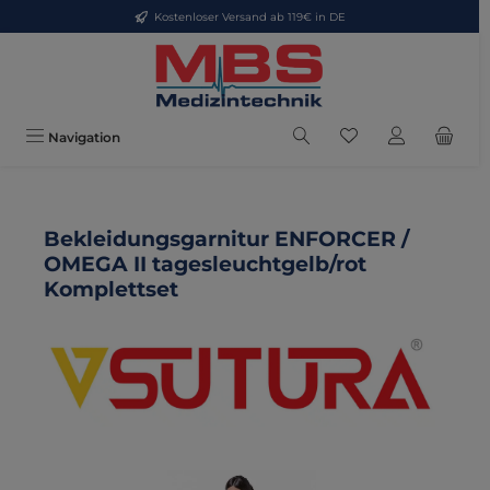
Kostenloser Versand ab 119€ in DE
Zum Hauptinhalt springen
Du hast 0 Produkte
Navigation
Bekleidungsgarnitur ENFORCER /
OMEGA II tagesleuchtgelb/rot
Komplettset
Bildergalerie überspringen