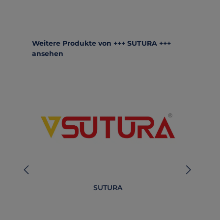
Produktgalerie überspringen
Weitere Produkte von +++ SUTURA +++
ansehen
SUTURA
B
O