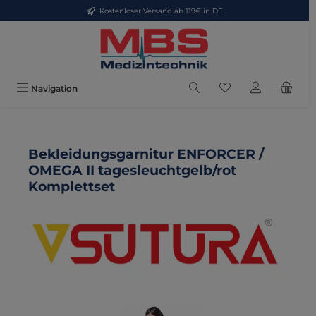
Kostenloser Versand ab 119€ in DE
Zum Hauptinhalt springen
Du hast 0 Produkte
Navigation
Bekleidungsgarnitur ENFORCER /
OMEGA II tagesleuchtgelb/rot
Komplettset
Bildergalerie überspringen