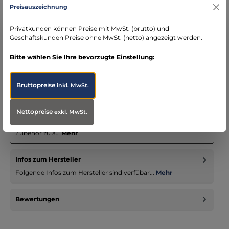
Preisauszeichnung
DE)
schneller Versand mit DHL
Privatkunden können Preise mit MwSt. (brutto) und
seit über 15 Jahren kompetenter Partner im
Geschäftskunden Preise ohne MwSt. (netto) angezeigt werden.
Bereich Notfallmedizin
Bitte wählen Sie Ihre bevorzugte Einstellung:
Bruttopreise
inkl. MwSt.
Beschreibung
Nettopreise
exkl. MwSt.
Unsere Einsatzbekleidungssystem - nicht nur für Notärzte -
vereinigen passende Jacken, Hosen und entsprechendes
Zubehör zu a…
Mehr
Infos zum Hersteller
Folgende Infos zum Hersteller sind verfübar...
Mehr
Bewertungen