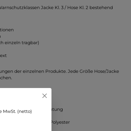
arnschutzklassen Jacke Kl. 3 / Hose Kl. 2 bestehend
tionen
n
 einzeln tragbar)
ext
ibungen der einzelnen Produkte. Jede Größe Hose/Jacke
schen.
er mit 10% PU- Beschichtung
 MwSt. (netto)
Meshgewebe grau, 100% Polyester
ustriewäsche geeignet