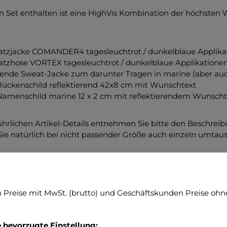
m Set enthalten ist eine HighVis Kombination der höchsten W
atzjacke COMANDER4 tagesleuchtrot / dunkelblaue Applika
atzhose VORTEX tagesleuchtrot / dunkelblaue Applikatione
ende Sweat-Jacke zum darunter Tragen in marine (aber auch
Rückenschild reflektierend 42x8 cm mit Wunschtext
Namenschild marine 12 x 2 cm mit reflektierendem Wunscht
ührlichen Artikel-Details entnehmen Sie bitte den Beschre
ie natürlich bei nicht passender Größe auch einzeln umtau
ensetzung Jacke COMANDER4
stoff: hochwertige 2 Lagen Laminat Membrane 90% Polyest
Preise mit MwSt. (brutto) und Geschäftskunden Preise ohne
sleuchtfarbe nach ISO EN 20471:2013. Gewicht 205 g/m2
ltstandards: OEKOtex100, PTFE-frei, FC-frei Innenfutter: 
ektierendes Material: IRC Reflective silber, segmentiert, Ind
e bevorzugte Einstellung: