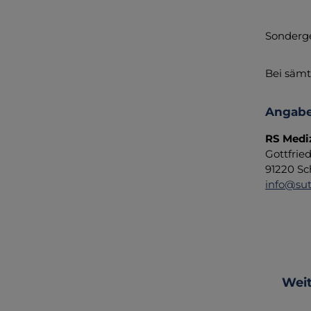
Sonderge
Bei sämt
Angabe
RS Medi
Gottfrie
91220 Sc
info@sut
Produ
Weit