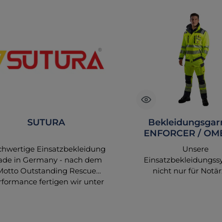
SUTURA
Bekleidungsgar
ENFORCER / OME
tagesleuchtgelb/
hwertige Einsatzbekleidung
Unsere
de in Germany - nach dem
Einsatzbekleidungss
Motto Outstanding Rescue
nicht nur für Notär
rformance fertigen wir unter
vereinigen passende 
unserem Bekleidungslabel
Hosen und entsprec
elbst Einsatzbekleidung für
Zubehör zu attrak
den Rettungs- und
Kompettausstattunge