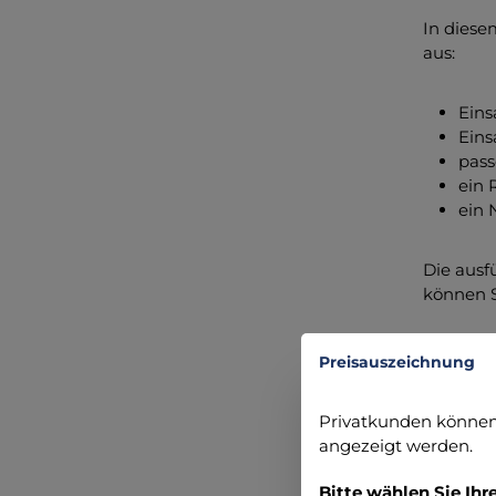
In diese
aus:
Eins
Eins
pass
ein 
ein 
Die ausf
können S
Zusamm
Preisauszeichnung
Ober
Privatkunden können 
Tage
angezeigt werden.
Umwe
Refl
Bitte wählen Sie Ihr