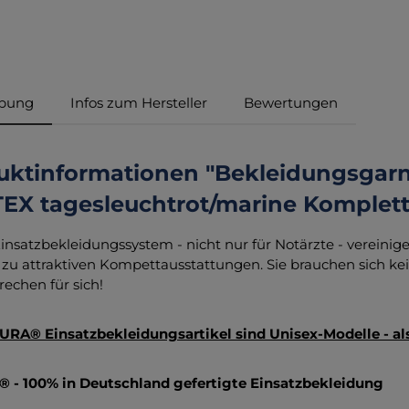
ibung
Infos zum Hersteller
Bewertungen
uktinformationen "Bekleidungsga
EX tagesleuchtrot/marine Komplett
insatzbekleidungssystem - nicht nur für Notärzte - verein
zu attraktiven Kompettausstattungen. Sie brauchen sich 
rechen für sich!
URA® Einsatzbekleidungsartikel sind Unisex-Modelle - a
 - 100% in Deutschland gefertigte Einsatzbekleidung