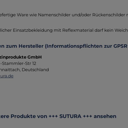
fertige Ware wie Namenschilder und/oder Rückenschilder
licher Einsatzbekleidung mit Reflexmaterial darf kein Wei
n zum Hersteller (Informationspflichten zur GPSR
zinprodukte GmbH
d-Stammler-Str 12
hnaittach, Deutschland
ura.de
ktgalerie überspringen
ere Produkte von +++ SUTURA +++ ansehen