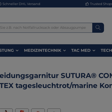
Schneller DHL Versand
Trusted Shops 
STUNG
MEDIZINTECHNIK
TAC MED
TECH
leidungsgarnitur SUTURA® C
EX tagesleuchtrot/marine Ko
lerie überspringen