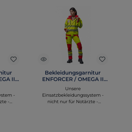
nitur
Bekleidungsgarnitur
GA II
ENFORCER / OMEGA II
marine
tagesleuchtgelb/rot
Unsere
Komplettset
ystem -
Einsatzbekleidungssystem -
zte -
nicht nur für Notärzte -
Jacken,
vereinigen passende Jacken,
hendes
Hosen und entsprechendes
tiven
Zubehör zu attraktiven
n. Sie
Kompettausstattungen. Sie