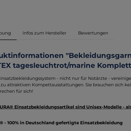
ibung
Infos zum Hersteller
Bewertungen
uktinformationen "Bekleidungsga
EX tagesleuchtrot/marine Komplett
insatzbekleidungssystem - nicht nur für Notärzte - verein
zu attraktiven Kompettausstattungen. Sie brauchen sich 
rechen für sich!
URA® Einsatzbekleidungsartikel sind Unisex-Modelle - a
 - 100% in Deutschland gefertigte Einsatzbekleidung