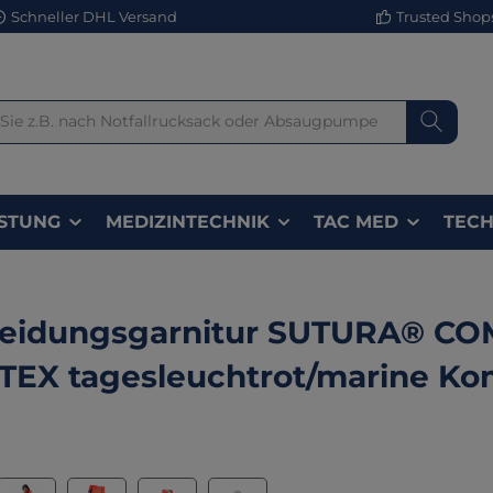
Schneller DHL Versand
Trusted Shops 
STUNG
MEDIZINTECHNIK
TAC MED
TECH
leidungsgarnitur SUTURA® C
EX tagesleuchtrot/marine Ko
lerie überspringen