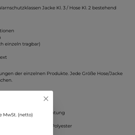
arnschutzklassen Jacke Kl. 3 / Hose Kl. 2 bestehend
tionen
n
 einzeln tragbar)
ext
ibungen der einzelnen Produkte. Jede Größe Hose/Jacke
schen.
er mit 10% PU- Beschichtung
 MwSt. (netto)
Meshgewebe grau, 100% Polyester
ustriewäsche geeignet