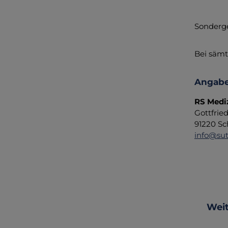
Sonderge
Bei sämt
Angabe
RS Medi
Gottfrie
91220 Sc
info@sut
Produ
Weit