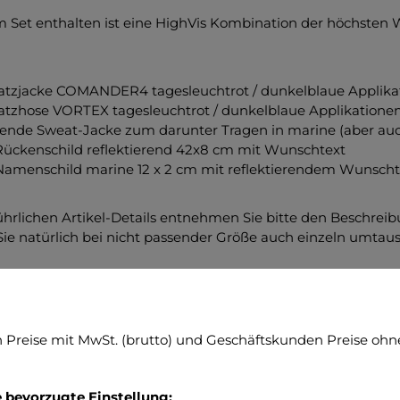
m Set enthalten ist eine HighVis Kombination der höchsten W
atzjacke COMANDER4 tagesleuchtrot / dunkelblaue Applika
atzhose VORTEX tagesleuchtrot / dunkelblaue Applikatione
ende Sweat-Jacke zum darunter Tragen in marine (aber auch
Rückenschild reflektierend 42x8 cm mit Wunschtext
Namenschild marine 12 x 2 cm mit reflektierendem Wunscht
ührlichen Artikel-Details entnehmen Sie bitte den Beschre
ie natürlich bei nicht passender Größe auch einzeln umtau
ensetzung Jacke COMANDER4
stoff: hochwertige 2 Lagen Laminat Membrane 90% Polyest
Preise mit MwSt. (brutto) und Geschäftskunden Preise ohne
sleuchtfarbe nach ISO EN 20471:2013. Gewicht 205 g/m2
ltstandards: OEKOtex100, PTFE-frei, FC-frei Innenfutter: 
ektierendes Material: IRC Reflective silber, segmentiert, Ind
e bevorzugte Einstellung: