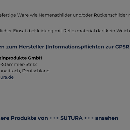
fertige Ware wie Namenschilder und/oder Rückenschilder
licher Einsatzbekleidung mit Reflexmaterial darf kein Wei
n zum Hersteller (Informationspflichten zur GPSR
zinprodukte GmbH
d-Stammler-Str 12
hnaittach, Deutschland
ura.de
ktgalerie überspringen
ere Produkte von +++ SUTURA +++ ansehen