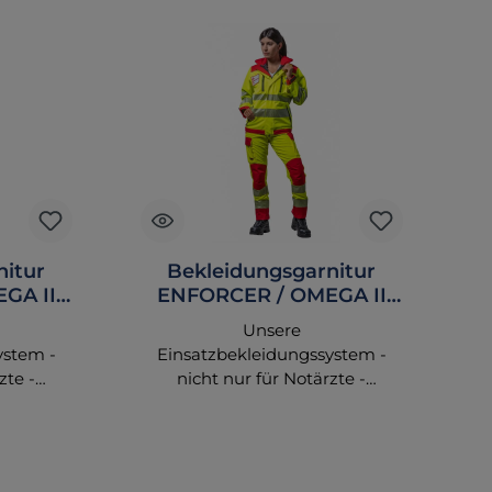
nitur
Bekleidungsgarnitur
GA II
ENFORCER / OMEGA II
marine
tagesleuchtgelb/rot
Unsere
Komplettset
ystem -
Einsatzbekleidungssystem -
zte -
nicht nur für Notärzte -
Jacken,
vereinigen passende Jacken,
hendes
Hosen und entsprechendes
tiven
Zubehör zu attraktiven
n. Sie
Kompettausstattungen. Sie