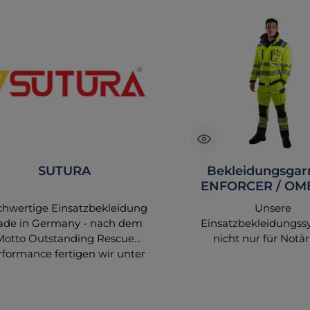
SUTURA
Bekleidungsgar
ENFORCER / OME
tagesleuchtgelb/
hwertige Einsatzbekleidung
Unsere
de in Germany - nach dem
Einsatzbekleidungss
Motto Outstanding Rescue
nicht nur für Notär
rformance fertigen wir unter
vereinigen passende 
unserem Bekleidungslabel
Hosen und entsprec
elbst Einsatzbekleidung für
Zubehör zu attrak
den Rettungs- und
Kompettausstattunge