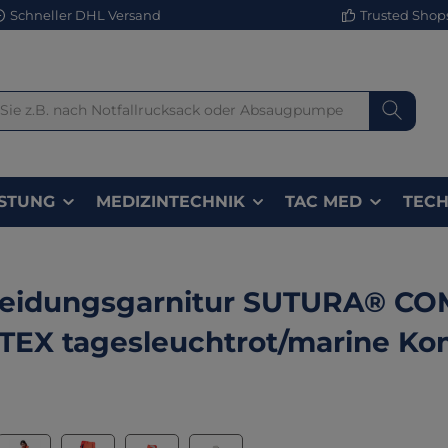
Schneller DHL Versand
Trusted Shops 
STUNG
MEDIZINTECHNIK
TAC MED
TECH
leidungsgarnitur SUTURA® C
EX tagesleuchtrot/marine Ko
lerie überspringen