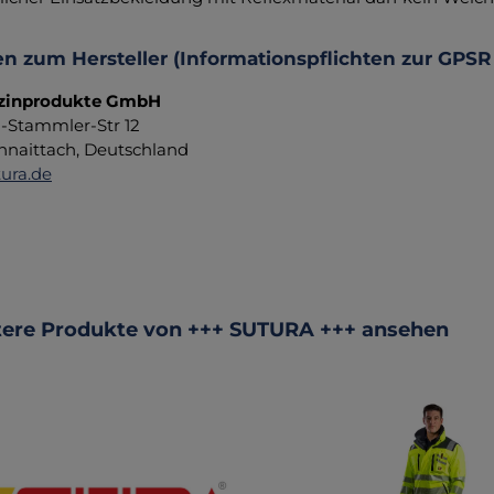
n zum Hersteller (Informationspflichten zur GPSR
zinprodukte GmbH
d-Stammler-Str 12
hnaittach, Deutschland
ura.de
ktgalerie überspringen
ere Produkte von +++ SUTURA +++ ansehen