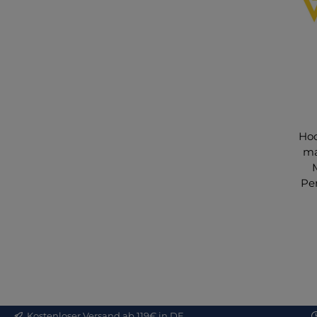
Hoc
ma
Pe
s
No
s
Kostenloser Versand ab 119€ in DE