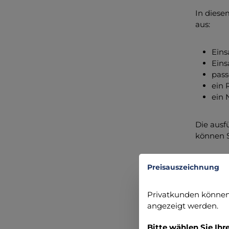
In diese
aus:
Eins
Eins
pass
ein 
ein 
Die ausf
können S
Zusamm
Preisauszeichnung
Ober
Privatkunden können 
Tage
angezeigt werden.
Umwe
Refl
Bitte wählen Sie Ihr