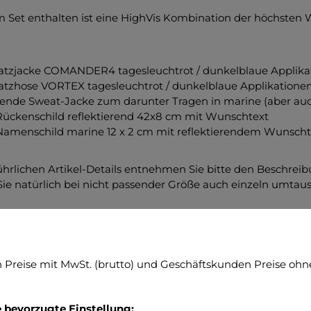
m Set enthalten ist eine HighVis Kombination der höchsten W
atzjacke COMANDER4 tagesleuchtrot / dunkelblaue Applika
atzhose VORTEX tagesleuchtrot / dunkelblaue Applikatione
ende Sweat-Jacke zum darunter Tragen in marine (aber auch
Rückenschild reflektierend 42x8 cm mit Wunschtext
Namenschild marine 12 x 2 cm mit reflektierendem Wunscht
ührlichen Artikel-Details entnehmen Sie bitte den Beschre
ie natürlich bei nicht passender Größe auch einzeln umtau
ensetzung Jacke COMANDER4
stoff: hochwertige 2 Lagen Laminat Membrane 90% Polyest
Preise mit MwSt. (brutto) und Geschäftskunden Preise ohne
sleuchtfarbe nach ISO EN 20471:2013. Gewicht 205 g/m2
ltstandards: OEKOtex100, PTFE-frei, FC-frei Innenfutter: 
ektierendes Material: IRC Reflective silber, segmentiert, Ind
e bevorzugte Einstellung: