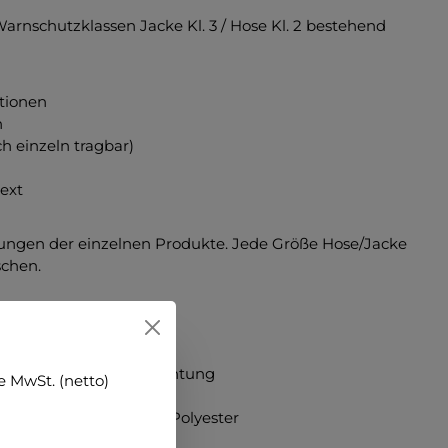
arnschutzklassen Jacke Kl. 3 / Hose Kl. 2 bestehend
tionen
n
 einzeln tragbar)
ext
ibungen der einzelnen Produkte. Jede Größe Hose/Jacke
schen.
er mit 10% PU- Beschichtung
 MwSt. (netto)
Meshgewebe grau, 100% Polyester
ustriewäsche geeignet