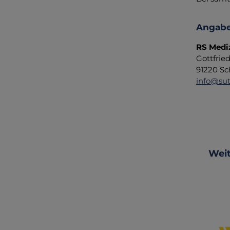
Angabe
RS Medi
Gottfrie
91220 Sc
info@sut
Produ
Weit