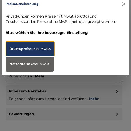
Preisauszeichnung
DE)
schneller Versand mit DHL
Privatkunden können Preise mit MwSt. (brutto) und
seit über 15 Jahren kompetenter Partner im
Geschäftskunden Preise ohne MwSt. (netto) angezeigt werden.
Bereich Notfallmedizin
Bitte wählen Sie Ihre bevorzugte Einstellung:
Bruttopreise
inkl. MwSt.
Beschreibung
Nettopreise
exkl. MwSt.
Unsere Einsatzbekleidungssystem - nicht nur für Notärzte -
vereinigen passende Jacken, Hosen und entsprechendes
Zubehör zu a…
Mehr
Infos zum Hersteller
Folgende Infos zum Hersteller sind verfübar...
Mehr
Bewertungen