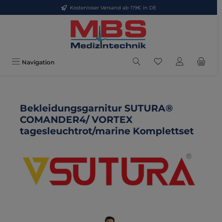
Kostenloser Versand ab 119€ in DE
Zum Hauptinhalt springen
Du hast 0 Produkte
Navigation
Bekleidungsgarnitur SUTURA®
COMANDER4/ VORTEX
tagesleuchtrot/marine Komplettset
Bildergalerie überspringen