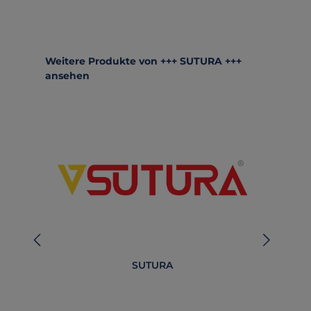
Produktgalerie überspringen
Weitere Produkte von +++ SUTURA +++
ansehen
SUTURA
B
O