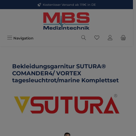
Kostenloser Versand ab 119€ in DE
Zum Hauptinhalt springen
Du hast 0 Produkte
Navigation
Bekleidungsgarnitur SUTURA®
COMANDER4/ VORTEX
tagesleuchtrot/marine Komplettset
Bildergalerie überspringen