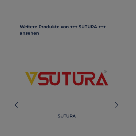
Produktgalerie überspringen
Weitere Produkte von +++ SUTURA +++
ansehen
SUTURA
B
O