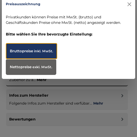
Preisauszeichnung
DE)
schneller Versand mit DHL
Privatkunden können Preise mit MwSt. (brutto) und
seit über 15 Jahren kompetenter Partner im
Geschäftskunden Preise ohne MwSt. (netto) angezeigt werden.
Bereich Notfallmedizin
Bitte wählen Sie Ihre bevorzugte Einstellung:
Bruttopreise
inkl. MwSt.
Beschreibung
Nettopreise
exkl. MwSt.
Unsere Einsatzbekleidungssystem - nicht nur für Notärzte -
vereinigen passende Jacken, Hosen und entsprechendes
Zubehör zu a…
Mehr
Infos zum Hersteller
Folgende Infos zum Hersteller sind verfübar...
Mehr
Bewertungen