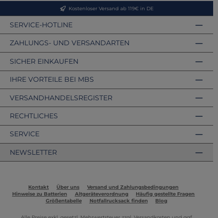
Kostenloser Versand ab 119€ in DE
SERVICE-HOTLINE
ZAHLUNGS- UND VERSANDARTEN
SICHER EINKAUFEN
IHRE VORTEILE BEI MBS
VERSANDHANDELSREGISTER
RECHTLICHES
SERVICE
NEWSLETTER
Kontakt
Über uns
Versand und Zahlungsbedingungen
Hinweise zu Batterien
Altgeräteverordnung
Häufig gestellte Fragen
Größentabelle
Notfallrucksack finden
Blog
Alle Preise exkl. gesetzl. Mehrwertsteuer zzgl.
Versandkosten
und ggf.