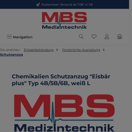
Kostenloser Versand ab 119€ in DE
Zum Hauptinhalt springen
Du hast 0 Produkte
Navigation
Sie sind hier:
Einsatzbekleidung
Persönliche Ausrüstung
Schutzanzug
Chemikalien Schutzanzug "Eisbär
plus" Typ 4B/5B/6B, weiß L