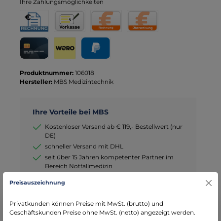
Ihre Zahlungsmöglichkeiten
Rechnung für Behörden
Vorkasse
Rechnung
Direktüberweisung
Kreditkarte
Wero
PayPal
Produktnummer:
106018
Hersteller:
MBS Medizintechnik
Ihre Vorteile bei MBS
Kostenloser Versand ab € 119,- Bestellwert (nur
DE)
schneller Versand mit DHL
seit über 15 Jahren kompetenter Partner im
Bereich Notfallmedizin
Preisauszeichnung
Privatkunden können Preise mit MwSt. (brutto) und
Geschäftskunden Preise ohne MwSt. (netto) angezeigt werden.