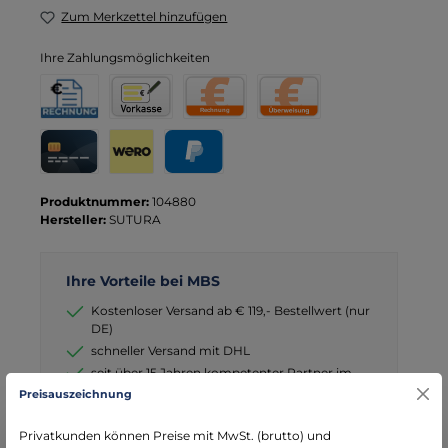
Zum Merkzettel hinzufügen
Ihre Zahlungsmöglichkeiten
Rechnung für Behörden
Vorkasse
Rechnung
Direktüberweisung
Kreditkarte
Wero
PayPal
Produktnummer:
104880
Hersteller:
SUTURA
Ihre Vorteile bei MBS
Kostenloser Versand ab € 119,- Bestellwert (nur
DE)
schneller Versand mit DHL
seit über 15 Jahren kompetenter Partner im
Bereich Notfallmedizin
Preisauszeichnung
Privatkunden können Preise mit MwSt. (brutto) und