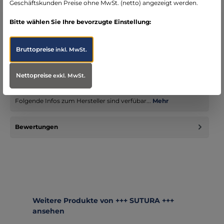
Geschäftskunden Preise ohne MwSt. (netto) angezeigt werden.
Bitte wählen Sie Ihre bevorzugte Einstellung:
Beschreibung
Das Modell ENFORCER - in der Ausführung „Braunschweig“ ist
Bruttopreise
inkl. MwSt.
baugleich mit unseren anderen Einsatzjacken ENFORCER -
allerdings…
Mehr
Nettopreise
exkl. MwSt.
Infos zum Hersteller
Folgende Infos zum Hersteller sind verfübar...
Mehr
Bewertungen
Produktgalerie überspringen
Weitere Produkte von +++ SUTURA +++
ansehen