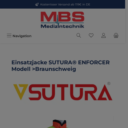
Kostenloser Versand ab 119€ in DE
Zum Hauptinhalt springen
Du hast 0 Produkte
Navigation
Einsatzjacke SUTURA® ENFORCER
Modell >Braunschweig
Bildergalerie überspringen