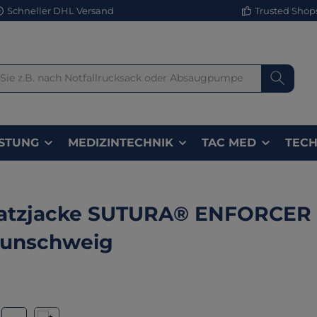
Schneller DHL Versand
Trusted Shops 
STUNG
MEDIZINTECHNIK
TAC MED
TECH
satzjacke SUTURA® ENFORCER 
aunschweig
lerie überspringen