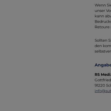
Wenn Sie
unser Vo
kann abw
Bedrucku
Retoure 
Sollten 
den komp
selbstver
Angabe
RS Medi
Gottfrie
91220 Sc
info@sut