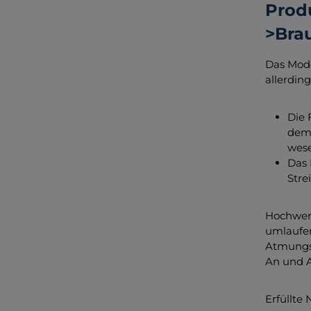
Prod
>Bra
Das Mode
allerdin
Die 
dem 
wese
Das 
Stre
Hochwert
umlaufen
Atmungsa
An und A
Erfüllte