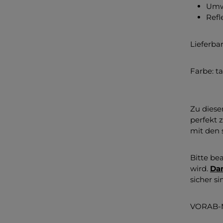
Umwe
Refl
Lieferba
Farbe: t
Zu diese
perfekt 
mit den s
Bitte be
wird.
Dam
sicher s
VORAB-