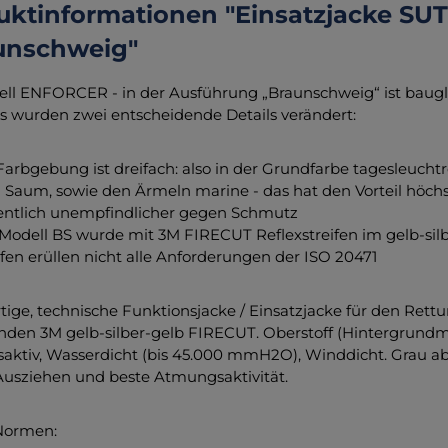
uktinformationen "Einsatzjacke S
unschweig"
ll ENFORCER - in der Ausführung „Braunschweig“ ist baug
gs wurden zwei entscheidende Details verändert:
Farbgebung ist dreifach: also in der Grundfarbe tagesleuchtr
Saum, sowie den Ärmeln marine - das hat den Vorteil höchst
ntlich unempfindlicher gegen Schmutz
Modell BS wurde mit 3M FIRECUT Reflexstreifen im gelb-silb
ifen erüllen nicht alle Anforderungen der ISO 20471
ige, technische Funktionsjacke / Einsatzjacke für den Rettu
den 3M gelb-silber-gelb FIRECUT. Oberstoff (Hintergrundm
ktiv, Wasserdicht (bis 45.000 mmH2O), Winddicht. Grau ab
usziehen und beste Atmungsaktivität.
 Normen: