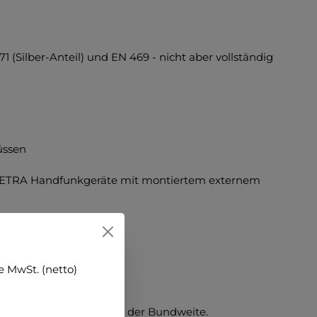
 (Silber-Anteil) und EN 469 - nicht aber vollständig
üssen
r TETRA Handfunkgeräte mit montiertem externem
 MwSt. (netto)
 Stopper zum Regulieren der Bundweite.