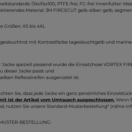
ltstandards: ÖkoTex100, PTFE-frei, FC-frei Innenfutter: M
ektierendes Material: 3M FIRCECUT gelb-silber-gelb, segmen
re Größen: XS bis 4XL
agesleuchtrot mit Kontrastfarbe tagesleuchtgelb und marine
r Jacke speziell passend wurde die Einsatzhose VORTEX FIR
zu dieser Jacke passt und
elben Reflexstreifen ausgerüstet ist.
achten Sie, dass jede Jacke ein ganz persönliches Einzelstüc
it ist der Artikel vom Umtausch ausgeschlossen.
Wenn Si
ind, nutzen Sie unsere Standard-Musterbestellung* (nähre In
MUSTER-BESTELLUNG: