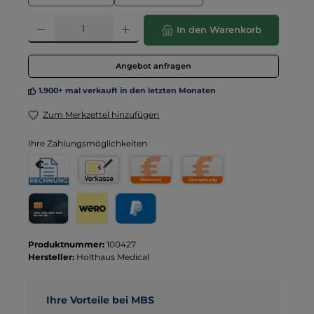
Produkt Anzahl: Gib den gewünschten Wert ein oder benutze die Schaltflä
In den Warenkorb
Angebot anfragen
1.900+ mal verkauft in den letzten Monaten
Zum Merkzettel hinzufügen
Ihre Zahlungsmöglichkeiten
Rechnung für Behörden
Vorkasse
Rechnung
Direktüberweisung
Kreditkarte
Wero
PayPal
Produktnummer:
100427
Hersteller:
Holthaus Medical
Ihre Vorteile bei MBS