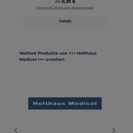
Regulärer Preis:
Ab
0,39 €
Preise exkl. MwSt. zzgl. Versandkosten
Details
Produktgalerie überspringen
Weitere Produkte von +++ Holthaus
Medical +++ ansehen