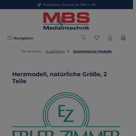
Kostenloser Versand ab 119€ in DE
Zum Hauptinhalt springen
Du hast 0 Produkte
Navigation
Sie sind hier:
Ausbildung
Anatomische Modelle
Herzmodell, natürliche Größe, 2
Teile