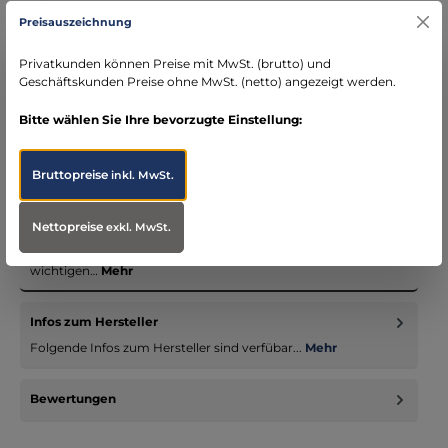
Kostenloser Versand ab € 119,- Bestellwert (nur
Preisauszeichnung
DE)
schneller Versand mit DHL
Privatkunden können Preise mit MwSt. (brutto) und
seit über 15 Jahren kompetenter Partner im
Geschäftskunden Preise ohne MwSt. (netto) angezeigt werden.
Bereich Notfallmedizin
Bitte wählen Sie Ihre bevorzugte Einstellung:
Bruttopreise
inkl. MwSt.
Beschreibung
Nettopreise
exkl. MwSt.
Die Vorderwand dieses Herzmodells kann abgenommen
werden und gibt den Blick frei auf die inneren Strukturen. Alle
wichtigen…
Mehr
Infos zum Hersteller
Folgende Infos zum Hersteller sind verfübar...
Mehr
Bewertungen