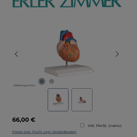
Bildergalerie überspringen
Abbildung ähnlich
Regulärer Preis:
66,00 €
inkl. MwSt.
(inaktiv)
Preise exkl. MwSt. zzgl. Versandkosten