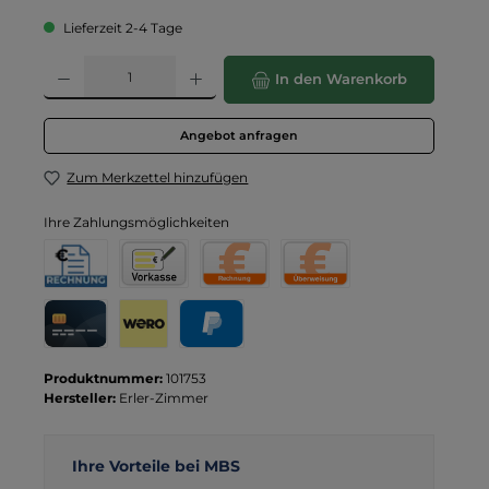
Lieferzeit 2-4 Tage
Produkt Anzahl: Gib den gewünschten Wert ein oder benutze die Schaltflä
In den Warenkorb
Angebot anfragen
Zum Merkzettel hinzufügen
Ihre Zahlungsmöglichkeiten
Rechnung für Behörden
Vorkasse
Rechnung
Direktüberweisung
Kreditkarte
Wero
PayPal
Produktnummer:
101753
Hersteller:
Erler-Zimmer
Ihre Vorteile bei MBS