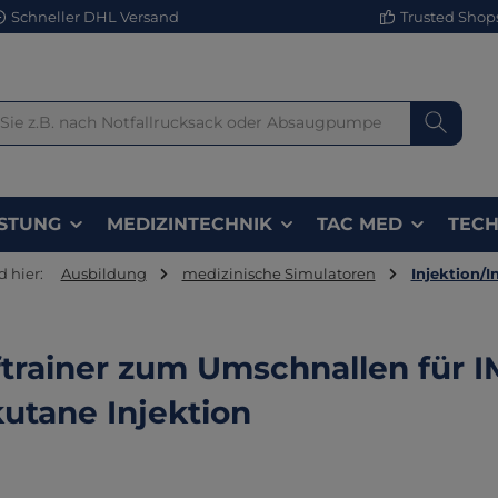
Schneller DHL Versand
Trusted Shops 
STUNG
MEDIZINTECHNIK
TAC MED
TECH
d hier:
Ausbildung
medizinische Simulatoren
Injektion/I
trainer zum Umschnallen für 
utane Injektion