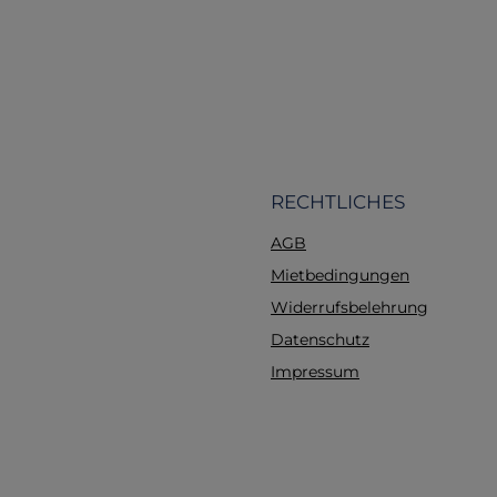
können geübt und üb
werden. Der Trainer g
zum Arbeiten, seine 
vorgebeugte Positio
ihn zu einem äuß
geeigneten Trainer
Anfängergruppen ebe
für Fortgeschrittene
ringförmigen Druck än
RECHTLICHES
die Position der Trac
AGB
der Ösophagus w
verschlossen, so da
Mietbedingungen
Sellick-Manöver real
Widerrufsbelehrung
durchgeführt werden k
Datenschutz
einteilige Modell ist l
und robust. Es kann a
Impressum
R10052 befestigt wer
dass an der gleiche
sowohl Intubation a
Reanimation erlernt
können.Gewicht: 2