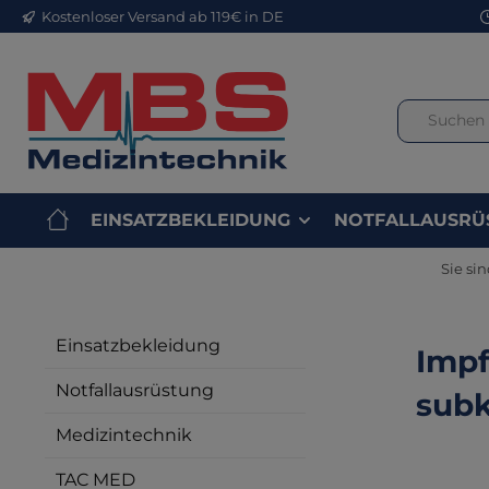
Kostenloser Versand ab 119€ in DE
m Hauptinhalt springen
Zur Suche springen
Zur Hauptnavigation springen
EINSATZBEKLEIDUNG
NOTFALLAUSRÜ
Sie sin
Einsatzbekleidung
Impf
Notfallausrüstung
subk
Medizintechnik
TAC MED