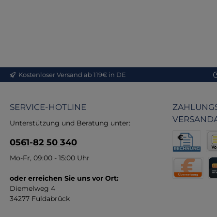
me
ü
Zim
P
Kostenloser Versand ab 119€ in DE
ein
D
SERVICE-HOTLINE
ZAHLUNGS
Qu
VERSAND
Unterstützung und Beratung unter:
0561-82 50 340
e
bl
Rechnung fü
Vor
Mo-Fr, 09:00 - 15:00 Uhr
B
oder erreichen Sie uns vor Ort:
Direktüberw
Kr
m
Diemelweg 4
34277 Fuldabrück