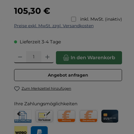
Regulärer Preis:
105,30 €
inkl. MwSt.
(inaktiv)
Preise exkl. MwSt. zzgl. Versandkosten
Lieferzeit 3-4 Tage
Produkt Anzahl: Gib den gewünschten Wert ein oder benut
In den Warenkorb
Angebot anfragen
Zum Merkzettel hinzufügen
Ihre Zahlungsmöglichkeiten
Rechnung für Behörden
Vorkasse
Rechnung
Direktüberweisung
Kreditkarte