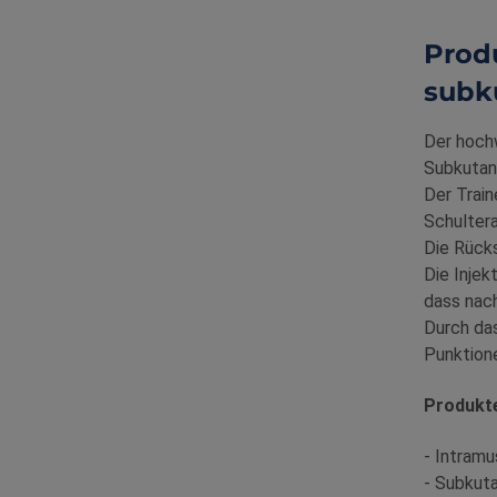
Prod
subk
Der hochw
Subkutane
Der Train
Schultera
Die Rücks
Die Injek
dass nach
Durch das
Punktione
Produkt
- Intramu
- Subkuta