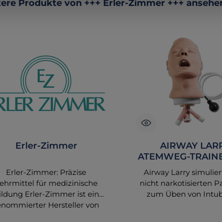
ktgalerie überspringen
ere Produkte von +++ Erler-Zimmer +++ ansehe
Erler-Zimmer
AIRWAY LAR
ATEMWEG-TRAIN
R10052
Erler-Zimmer: Präzise
Airway Larry simulier
ehrmittel für medizinische
nicht narkotisierten P
ildung Erler-Zimmer ist ein
zum Üben von Intub
enommierter Hersteller von
Ventilation, Absaug
natomischen Modellen und
Reanimationstechnik