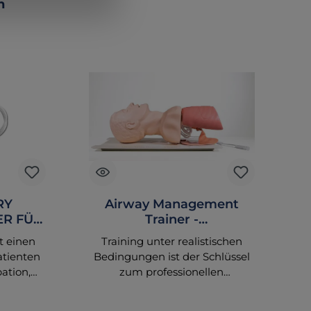
n
RY
Airway Management
ER FÜR
Trainer -
Intubationstrainer
t einen
Training unter realistischen
Di
atienten
Bedingungen ist der Schlüssel
ation,
zum professionellen
en und
Atemwegsmanagement. Der
en. Das
Laerdal-
m