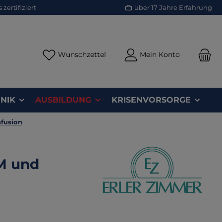
zertifiziert
über 17 Jahre Erfahrung
Du hast 0 Produkte auf dem Merk
Wunschzettel
Mein Konto
NIK
AUSBILDUNG
KRISENVORSORGE
nfusion
IM und