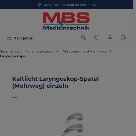
Kostenloser Versand ab 119€ in DE
Zum Hauptinhalt springen
Du hast 0 Produkte
Navigation
Sie sind hier:
Notfallausrüstung
Absaugung und Atemweg
Laryngoskope
Kaltlicht Laryngoskop-Spatel
(Mehrweg) einzeln
Bildergalerie überspringen