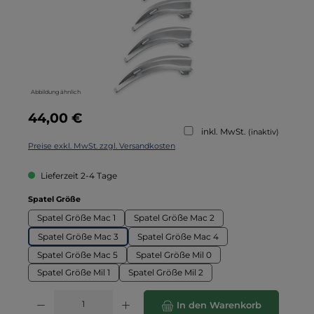
Abbildung ähnlich
Regulärer Preis:
44,00 €
inkl. MwSt.
(inaktiv)
Preise exkl. MwSt. zzgl. Versandkosten
Lieferzeit 2-4 Tage
auswählen
Spatel Größe
Spatel Größe Mac 1
Spatel Größe Mac 2
Spatel Größe Mac 3
Spatel Größe Mac 4
Spatel Größe Mac 5
Spatel Größe Mil 0
Spatel Größe Mil 1
Spatel Größe Mil 2
Produkt Anzahl: Gib den gewünschten Wert ein oder benutze die Schaltflä
In den Warenkorb