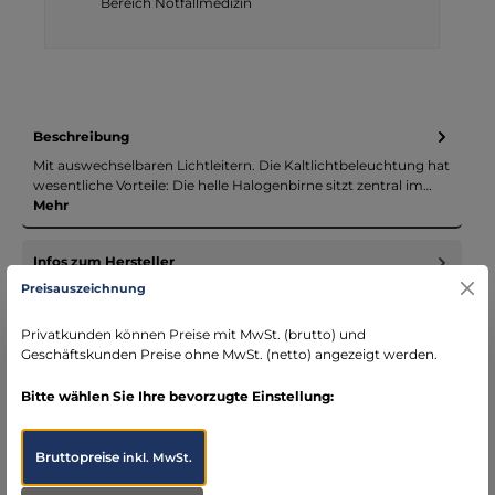
Bereich Notfallmedizin
Beschreibung
Mit auswechselbaren Lichtleitern. Die Kaltlichtbeleuchtung hat
wesentliche Vorteile: Die helle Halogenbirne sitzt zentral im…
Mehr
Infos zum Hersteller
Preisauszeichnung
Folgende Infos zum Hersteller sind verfübar...
Mehr
Privatkunden können Preise mit MwSt. (brutto) und
Bewertungen
Geschäftskunden Preise ohne MwSt. (netto) angezeigt werden.
Bitte wählen Sie Ihre bevorzugte Einstellung:
Bruttopreise
inkl. MwSt.