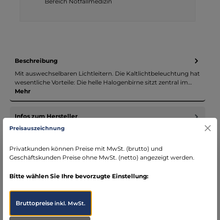
Bereich Notfallmedizin
Beschreibung
Mit auswechselbaren Lichtleitern. Die Kaltlichtbeleuchtung hat
wesentliche Vorteile: Die helle Halogenbirne sitzt zentral im…
Mehr
Infos zum Hersteller
Preisauszeichnung
Folgende Infos zum Hersteller sind verfübar...
Mehr
Privatkunden können Preise mit MwSt. (brutto) und
Bewertungen
Geschäftskunden Preise ohne MwSt. (netto) angezeigt werden.
Bitte wählen Sie Ihre bevorzugte Einstellung:
Bruttopreise
inkl. MwSt.