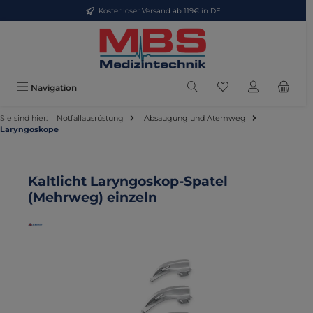
Kostenloser Versand ab 119€ in DE
Zum Hauptinhalt springen
Du hast 0 Produkte
Navigation
Sie sind hier:
Notfallausrüstung
Absaugung und Atemweg
Laryngoskope
Kaltlicht Laryngoskop-Spatel
(Mehrweg) einzeln
Bildergalerie überspringen