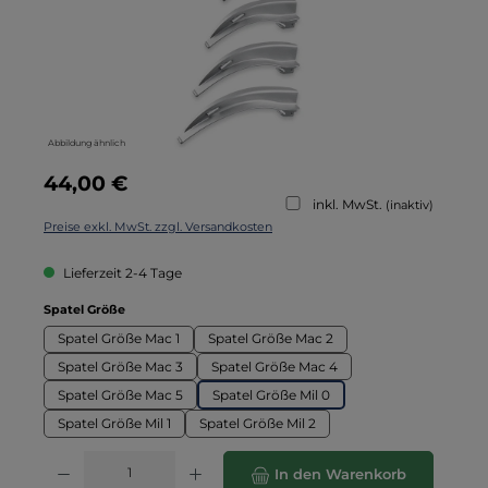
Abbildung ähnlich
Regulärer Preis:
44,00 €
inkl. MwSt.
(inaktiv)
Preise exkl. MwSt. zzgl. Versandkosten
Lieferzeit 2-4 Tage
auswählen
Spatel Größe
Spatel Größe Mac 1
Spatel Größe Mac 2
Spatel Größe Mac 3
Spatel Größe Mac 4
Spatel Größe Mac 5
Spatel Größe Mil 0
Spatel Größe Mil 1
Spatel Größe Mil 2
Produkt Anzahl: Gib den gewünschten Wert ein oder benutze die Schaltflä
In den Warenkorb