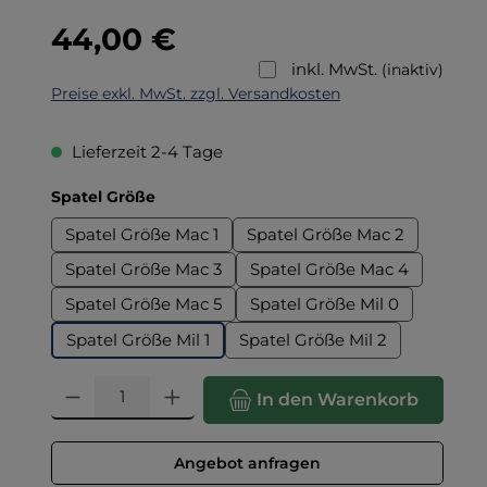
Regulärer Preis:
44,00 €
inkl. MwSt.
(inaktiv)
Preise exkl. MwSt. zzgl. Versandkosten
Lieferzeit 2-4 Tage
auswählen
Spatel Größe
Spatel Größe Mac 1
Spatel Größe Mac 2
Spatel Größe Mac 3
Spatel Größe Mac 4
Spatel Größe Mac 5
Spatel Größe Mil 0
Spatel Größe Mil 1
Spatel Größe Mil 2
Produkt Anzahl: Gib den gewünschten Wert ein oder benut
In den Warenkorb
Angebot anfragen