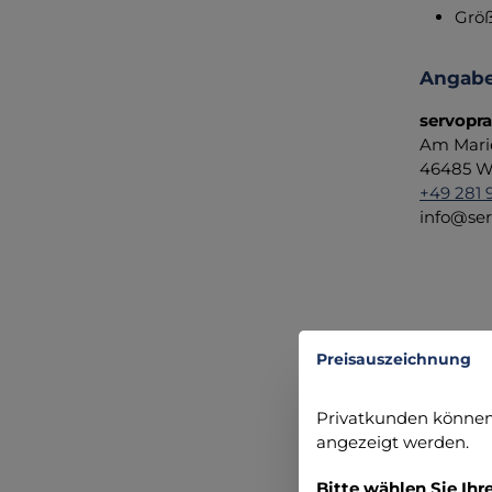
Größ
Angabe
servopr
Am Mari
46485 We
+49 281 
info@ser
Accessor
Preisauszeichnung
Produ
Privatkunden können 
angezeigt werden.
Bitte wählen Sie Ihr