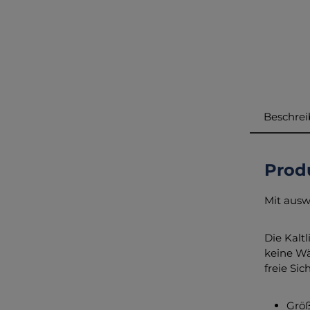
Beschre
Prod
Mit ausw
Die Kalt
keine Wär
freie Sic
Größ