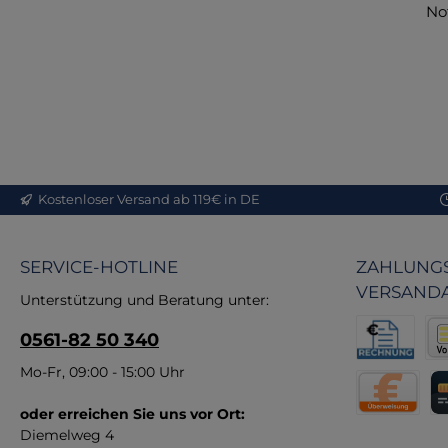
No
EM
st
en
ei
Kostenloser Versand ab 119€ in DE
de
in
SERVICE-HOTLINE
ZAHLUNGS
VERSAND
Fun
Unterstützung und Beratung unter:
E
0561-82 50 340
Re
Pr
Rechnung fü
Vor
Mo-Fr, 09:00 - 15:00 Uhr
Hi
u
oder erreichen Sie uns vor Ort:
Direktüberw
Kr
Diemelweg 4