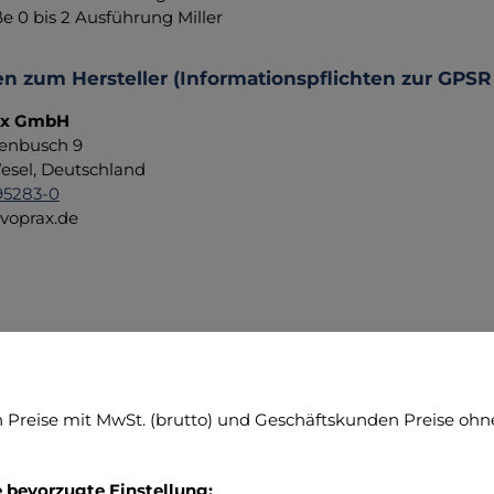
e 0 bis 2 Ausführung Miller
n zum Hersteller (Informationspflichten zur GPSR
ax GmbH
enbusch 9
sel, Deutschland
95283-0
voprax.de
y Items
ktgalerie überspringen
Preise mit MwSt. (brutto) und Geschäftskunden Preise ohne
e bevorzugte Einstellung: