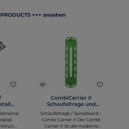
 PRODUCTS +++ ansehen
f
CombiCarrier II
tall
Schaufeltrage und
hmal
Spineboard mit 4 Gurten
uktname:
Schaufeltrage / Spineboard –
goskop
Combi Carrier II Der Combi
führung:
Carrier II ist die moderne