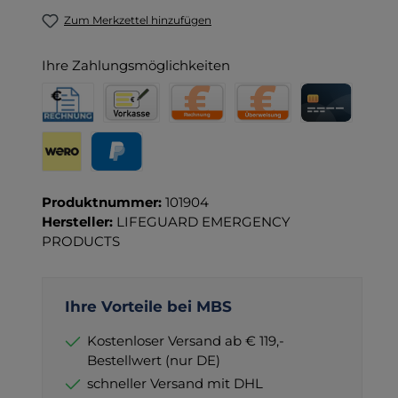
Zum Merkzettel hinzufügen
Ihre Zahlungsmöglichkeiten
Rechnung für Behörden
Vorkasse
Rechnung
Direktüberweisung
Kreditkarte
Wero
PayPal
Produktnummer:
101904
Hersteller:
LIFEGUARD EMERGENCY
PRODUCTS
Ihre Vorteile bei MBS
Kostenloser Versand ab € 119,-
Bestellwert (nur DE)
schneller Versand mit DHL