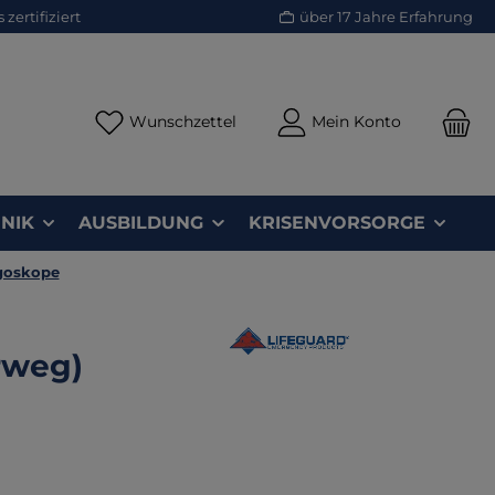
zertifiziert
über 17 Jahre Erfahrung
Du hast 0 Produkte auf dem Merk
Wunschzettel
Mein Konto
NIK
AUSBILDUNG
KRISENVORSORGE
goskope
rweg)