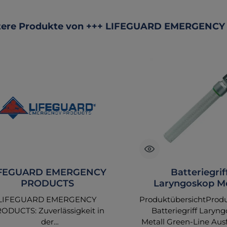
ktgalerie überspringen
tere Produkte von +++ LIFEGUARD EMERGENCY
IFEGUARD EMERGENCY
Batteriegrif
PRODUCTS
Laryngoskop Me
Green-Line sc
LIFEGUARD EMERGENCY
ProduktübersichtProd
ODUCTS: Zuverlässigkeit in
Batteriegriff Laryn
der
Metall Green-Line Aus