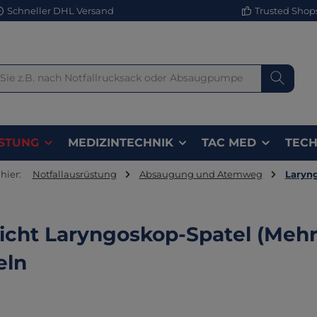
Schneller DHL Versand
Trusted Shops 
STUNG
MEDIZINTECHNIK
TAC MED
TECH
hier:
Notfallausrüstung
Absaugung und Atemweg
Laryn
licht Laryngoskop-Spatel (Meh
eln