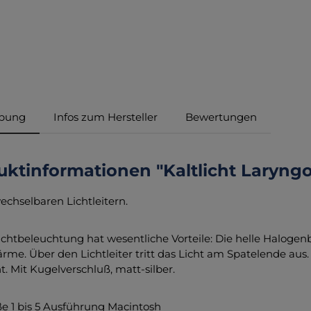
ibung
Infos zum Hersteller
Bewertungen
uktinformationen "Kaltlicht Laryng
echselbaren Lichtleitern.
lichtbeleuchtung hat wesentliche Vorteile: Die helle Halogen
me. Über den Lichtleiter tritt das Licht am Spatelende aus. D
ht. Mit Kugelverschluß, matt-silber.
e 1 bis 5 Ausführung Macintosh