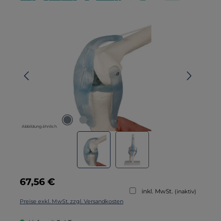
Bildergalerie überspringen
Abbildung ähnlich
Regulärer Preis:
67,56 €
inkl. MwSt.
(inaktiv)
Preise exkl. MwSt. zzgl. Versandkosten