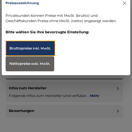
DE)
Preisauszeichnung
schneller Versand mit DHL
seit über 15 Jahren kompetenter Partner im
Privatkunden können Preise mit MwSt. (brutto) und
Bereich Notfallmedizin
Geschäftskunden Preise ohne MwSt. (netto) angezeigt werden.
Bitte wählen Sie Ihre bevorzugte Einstellung:
Bruttopreise
inkl. MwSt.
Beschreibung
Naturabguss des Kniegelenks eines Menschen. Mit Stümpfen
Nettopreise
exkl. MwSt.
des Ober- und Unterschenkels. Die Ansatzsehne des M. rectus
femoris…
Mehr
Infos zum Hersteller
Folgende Infos zum Hersteller sind verfübar...
Mehr
Bewertungen