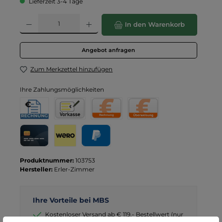
Lieferzeit 3-4 Tage
Produkt Anzahl: Gib den gewünschten Wert ein oder benutze die Schaltflä
In den Warenkorb
Angebot anfragen
Zum Merkzettel hinzufügen
Ihre Zahlungsmöglichkeiten
Rechnung für Behörden
Vorkasse
Rechnung
Direktüberweisung
Kreditkarte
Wero
PayPal
Produktnummer:
103753
Hersteller:
Erler-Zimmer
Ihre Vorteile bei MBS
Kostenloser Versand ab € 119,- Bestellwert (nur