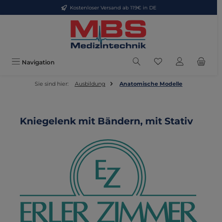
Kostenloser Versand ab 119€ in DE
Zum Hauptinhalt springen
Du hast 0 Produkte
Navigation
Sie sind hier:
Ausbildung
Anatomische Modelle
Kniegelenk mit Bändern, mit Stativ