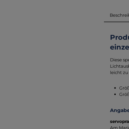
Beschre
Prod
einze
Diese sp
Lichtaus
leicht zu
Größ
Größ
Angabe
servopr
Am Mari