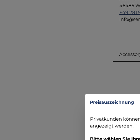
46485 We
+49 281 
info@ser
Accessor
Produ
Preisauszeichnung
Privatkunden können 
angezeigt werden.
Bitte wählen Sie Ihr