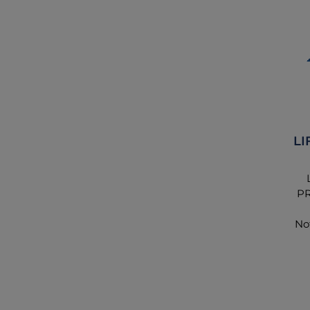
L
PR
No
EM
st