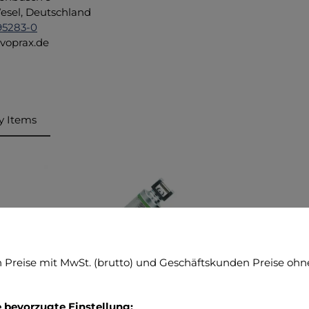
sel, Deutschland
95283-0
voprax.de
y Items
ktgalerie überspringen
Preise mit MwSt. (brutto) und Geschäftskunden Preise ohne
e bevorzugte Einstellung: