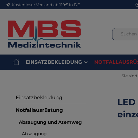
Kostenloser Versand ab 119€ in DE
m Hauptinhalt springen
Zur Suche springen
Zur Hauptnavigation springen
EINSATZBEKLEIDUNG
NOTFALLAUSRÜ
Sie sind 
Einsatzbekleidung
LED 
Notfallausrüstung
einz
Absaugung und Atemweg
Absaugung