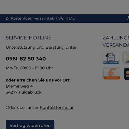
en
ei
Kostenloser Versand ab 119€ in DE
de
in
SERVICE-HOTLINE
ZAHLUNGS
VERSAND
Fun
Unterstützung und Beratung unter:
E
0561-82 50 340
Re
Pr
Rechnung fü
Vor
Mo-Fr, 09:00 - 15:00 Uhr
Hi
u
oder erreichen Sie uns vor Ort:
Direktüberw
Kr
Diemelweg 4
34277 Fuldabrück
Oder über unser
Kontaktformular
.
Vertrag widerrufen