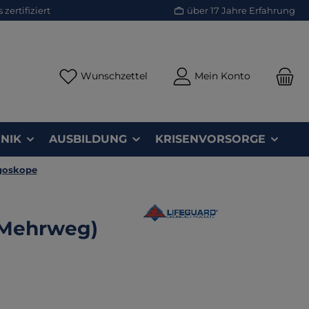
zertifiziert
über 17 Jahre Erfahrung
Du hast 0 Produkte auf dem Merk
Wunschzettel
Mein Konto
NIK
AUSBILDUNG
KRISENVORSORGE
goskope
 (Mehrweg)