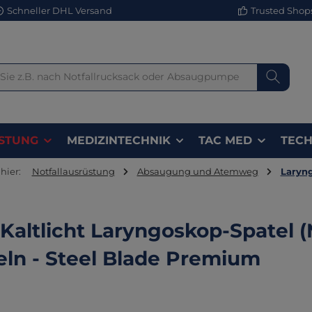
Schneller DHL Versand
Trusted Shops 
STUNG
MEDIZINTECHNIK
TAC MED
TECH
hier:
Notfallausrüstung
Absaugung und Atemweg
Laryn
Kaltlicht Laryngoskop-Spatel
eln - Steel Blade Premium