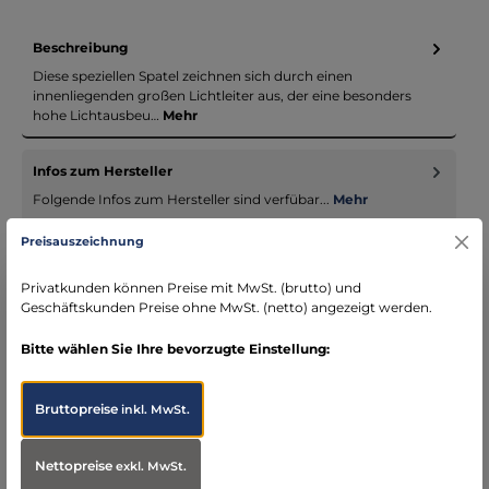
Beschreibung
Diese speziellen Spatel zeichnen sich durch einen
innenliegenden großen Lichtleiter aus, der eine besonders
hohe Lichtausbeu…
Mehr
Infos zum Hersteller
Folgende Infos zum Hersteller sind verfübar...
Mehr
Preisauszeichnung
Bewertungen
Privatkunden können Preise mit MwSt. (brutto) und
Geschäftskunden Preise ohne MwSt. (netto) angezeigt werden.
Bitte wählen Sie Ihre bevorzugte Einstellung:
Bruttopreise
inkl. MwSt.
Produktgalerie überspringen
Accessory Items
Nettopreise
exkl. MwSt.