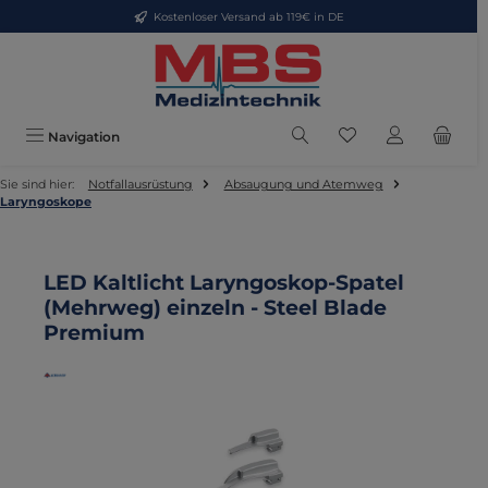
Kostenloser Versand ab 119€ in DE
Zum Hauptinhalt springen
Du hast 0 Produkte
Navigation
Sie sind hier:
Notfallausrüstung
Absaugung und Atemweg
Laryngoskope
LED Kaltlicht Laryngoskop-Spatel
(Mehrweg) einzeln - Steel Blade
Premium
Bildergalerie überspringen