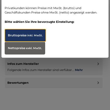
seit über 15 Jahren kompetenter Partner im
Bereich Notfallmedizin
Privatkunden können Preise mit MwSt. (brutto) und
Geschäftskunden Preise ohne MwSt. (netto) angezeigt werden.
Bitte wählen Sie Ihre bevorzugte Einstellung:
Bruttopreise
Beschreibung
inkl. MwSt.
JETZT NEU - der EMS One Notfallrucksack ist in der 2.0 Version
zurück! - jetzt in rot, blau und tagesleuchtgelb erhältlich R…
Nettopreise
exkl. MwSt.
Mehr
Infos zum Hersteller
Folgende Infos zum Hersteller sind verfübar...
Mehr
Bewertungen