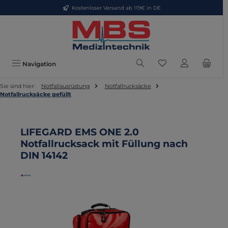
Kostenloser Versand ab 119€ in DE
Zum Hauptinhalt springen
Du hast 0 Produkte
Navigation
Sie sind hier:
Notfallausrüstung
Notfallrucksäcke
Notfallrucksäcke gefüllt
LIFEGARD EMS ONE 2.0
Notfallrucksack mit Füllung nach
DIN 14142
Bildergalerie überspringen