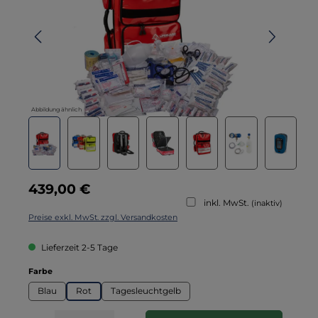
Abbildung ähnlich
Regulärer Preis:
439,00 €
inkl. MwSt.
(inaktiv)
Preise exkl. MwSt. zzgl. Versandkosten
Lieferzeit 2-5 Tage
auswählen
Farbe
Blau
Rot
Tagesleuchtgelb
Produkt Anzahl: Gib den gewünschten Wert ein oder benutze die Schaltflä