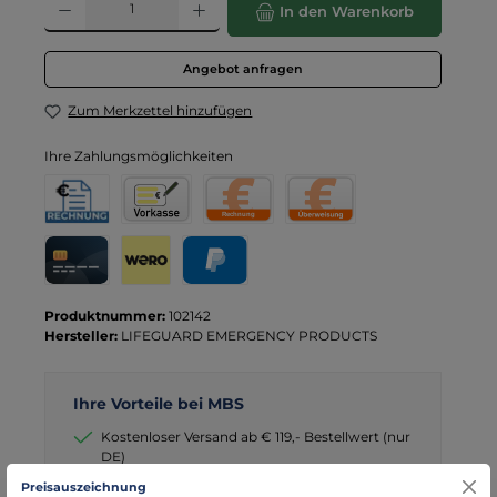
In den Warenkorb
Angebot anfragen
Zum Merkzettel hinzufügen
Ihre Zahlungsmöglichkeiten
Rechnung für Behörden
Vorkasse
Rechnung
Direktüberweisung
Kreditkarte
Wero
PayPal
Produktnummer:
102142
Hersteller:
LIFEGUARD EMERGENCY PRODUCTS
Ihre Vorteile bei MBS
Kostenloser Versand ab € 119,- Bestellwert (nur
DE)
schneller Versand mit DHL
Preisauszeichnung