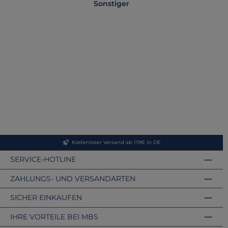
Sonstiger
T
Kostenloser Versand ab 119€ in DE
SERVICE-HOTLINE
ZAHLUNGS- UND VERSANDARTEN
SICHER EINKAUFEN
IHRE VORTEILE BEI MBS