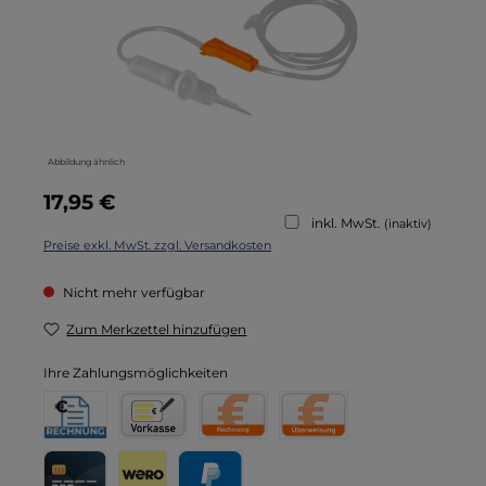
Abbildung ähnlich
Regulärer Preis:
17,95 €
inkl. MwSt.
(inaktiv)
Preise exkl. MwSt. zzgl. Versandkosten
Nicht mehr verfügbar
Zum Merkzettel hinzufügen
Ihre Zahlungsmöglichkeiten
Rechnung für Behörden
Vorkasse
Rechnung
Direktüberweisung