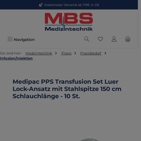
Kostenloser Versand ab 119€ in DE
Zum Hauptinhalt springen
Du hast 0 Produkte
Navigation
Sie sind hier:
Medizintechnik
Praxis
Praxisbedarf
Infusion/Injektion
Medipac PPS Transfusion Set Luer
Lock-Ansatz mit Stahlspitze 150 cm
Schlauchlänge - 10 St.
Bildergalerie überspringen