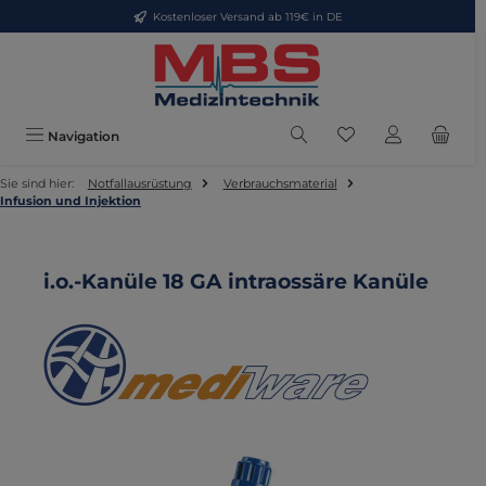
Kostenloser Versand ab 119€ in DE
Zum Hauptinhalt springen
Du hast 0 Produkte
Navigation
Sie sind hier:
Notfallausrüstung
Verbrauchsmaterial
Infusion und Injektion
i.o.-Kanüle 18 GA intraossäre Kanüle
Bildergalerie überspringen