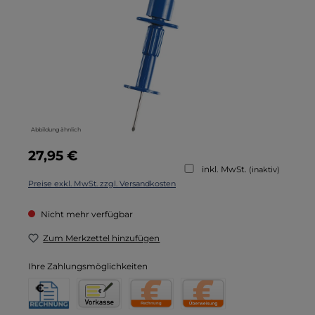
Abbildung ähnlich
Regulärer Preis:
27,95 €
inkl. MwSt.
(inaktiv)
Preise exkl. MwSt. zzgl. Versandkosten
Nicht mehr verfügbar
Zum Merkzettel hinzufügen
Ihre Zahlungsmöglichkeiten
Rechnung für Behörden
Vorkasse
Rechnung
Direktüberweisung