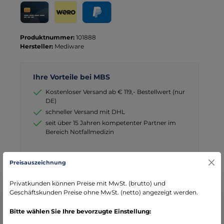
Kreditkarte
Wero
PayPal
Produktnummer:
101888
Hersteller:
Mediware
Ihre Vorteile bei MBS
Kostenloser Versand ab € 119,- Bestellwert (nur
DE)
schneller Versand mit DHL
seit über 15 Jahren kompetenter Partner im
Bereich Notfallmedizin
Preisauszeichnung
Privatkunden können Preise mit MwSt. (brutto) und
Beschreibung
Geschäftskunden Preise ohne MwSt. (netto) angezeigt werden.
Spezialkanüle zur intra ossären Punktion und Infusion.
Bitte wählen Sie Ihre bevorzugte Einstellung:
Verwendbar mit Luer Lok, einzeln steril verpackt.
Mehr