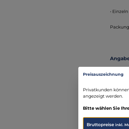
• Einzeln
Packung:
Angabe
servopr
Preisauszeichnung
Am Mari
46485 We
+49 281 
Privatkunden können 
info@ser
angezeigt werden.
Angabe
Bitte wählen Sie Ihr
servopr
Am Mari
Bruttopreise
inkl. M