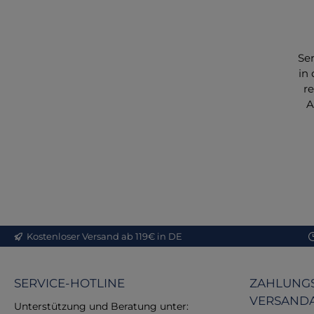
Ser
in 
r
A
u
un
Mit
bi
de
m
Kostenloser Versand ab 119€ in DE
ge
di
SERVICE-HOTLINE
ZAHLUNGS
Ve
VERSAND
A
Unterstützung und Beratung unter: