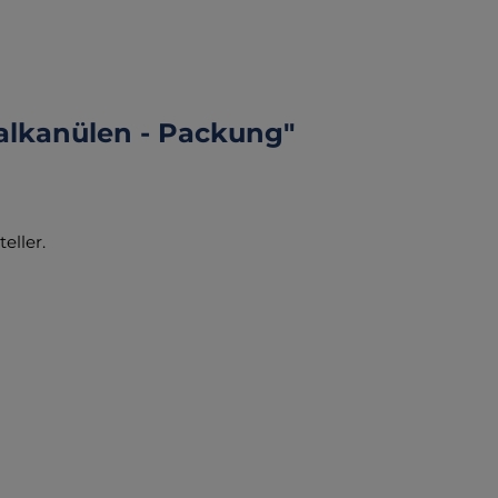
lkanülen - Packung"
eller.