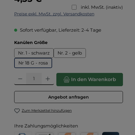
inkl. MwSt.
(inaktiv)
Preise exkl. MwSt. zzgl. Versandkosten
Sofort verfügbar, Lieferzeit: 2-4 Tage
auswählen
Kanülen Größe
Nr. 1 - schwarz
Nr. 2 - gelb
Nr 18 G - rosa
Produkt Anzahl: Gib den gewünschten Wert ein oder benut
In den Warenkorb
Angebot anfragen
Zum Merkzettel hinzufügen
Ihre Zahlungsmöglichkeiten