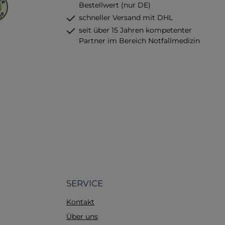
Ihre
Bestellwert (nur DE)
 Ort und
schneller Versand mit DHL
glatten
seit über 15 Jahren kompetenter
ich alle
Partner im Bereich Notfallmedizin
en gut zu
 seitlich
ter von
 viele
r sich
eiten
lter Box
mit
llklemme
t der
nterlagen
gezahnte
sicheren
SERVICE
rlagen
Kontakt
22 Farbe:
Maße (L x
Über uns