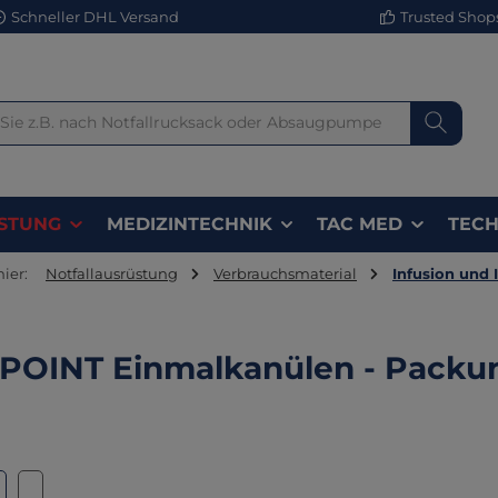
Schneller DHL Versand
Trusted Shops 
STUNG
MEDIZINTECHNIK
TAC MED
TECH
hier:
Notfallausrüstung
Verbrauchsmaterial
Infusion und 
POINT Einmalkanülen - Packu
lerie überspringen