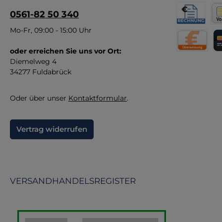
er
0561-82 50 340
Pf
Rechnung fü
Vor
Mo-Fr, 09:00 - 15:00 Uhr
W
Pro
oder erreichen Sie uns vor Ort:
Direktüberw
Kr
Sch
Diemelweg 4
34277 Fuldabrück
spe
Oder über unser
Kontaktformular
.
Pa
Vertrag widerrufen
VERSANDHANDELSREGISTER