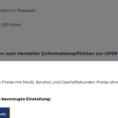
 steril im Peelpack.
 100 Stück
n zum Hersteller (Informationspflichten zur GPSR
ax GmbH
enbusch 9
sel, Deutschland
95283-0
Preise mit MwSt. (brutto) und Geschäftskunden Preise ohne
voprax.de
n zur verantwortlichen Person (Informationspflic
e bevorzugte Einstellung:
ax GmbH
enbusch 9
wSt.