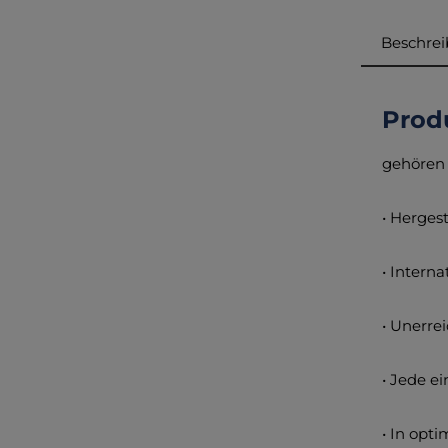
Beschre
Prod
gehören 
• Herges
• Intern
• Unerre
• Jede e
• In opt