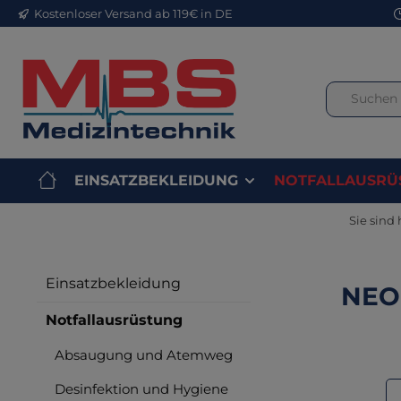
Kostenloser Versand ab 119€ in DE
m Hauptinhalt springen
Zur Suche springen
Zur Hauptnavigation springen
EINSATZBEKLEIDUNG
NOTFALLAUSRÜ
Sie sind 
Einsatzbekleidung
NEO
Notfallausrüstung
Absaugung und Atemweg
Bilderga
Desinfektion und Hygiene