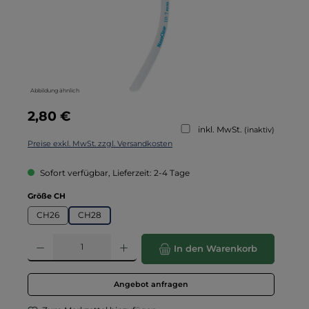
Abbildung ähnlich
Regulärer Preis:
2,80 €
inkl. MwSt.
(inaktiv)
Preise exkl. MwSt. zzgl. Versandkosten
Sofort verfügbar, Lieferzeit: 2-4 Tage
auswählen
Größe CH
CH26
CH28
Produkt Anzahl: Gib den gewünschten Wert ein oder benutze die Schaltflä
In den Warenkorb
Angebot anfragen