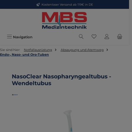
Kostenloser Versand ab 119€ in DE
Zum Hauptinhalt springen
Du hast 0 Produkte
Navigation
Sie sind hier:
Notfallausrüstung
Absaugung und Atemweg
Endo-, Naso- und Oro-Tuben
NasoClear Nasopharyngealtubus -
Wendeltubus
Bildergalerie überspringen