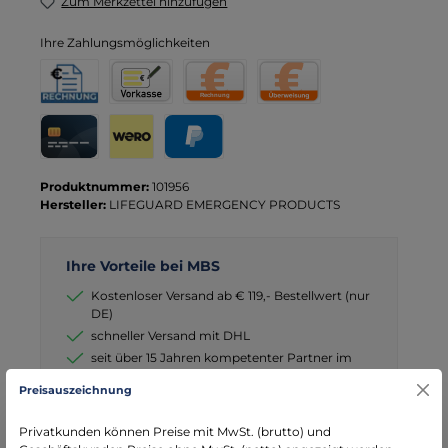
Zum Merkzettel hinzufügen
Ihre Zahlungsmöglichkeiten
Rechnung für Behörden
Vorkasse
Rechnung
Direktüberweisung
Kreditkarte
Wero
PayPal
Produktnummer:
101956
Hersteller:
LIFEGUARD EMERGENCY PRODUCTS
Ihre Vorteile bei MBS
Kostenloser Versand ab € 119,- Bestellwert (nur
DE)
schneller Versand mit DHL
seit über 15 Jahren kompetenter Partner im
Bereich Notfallmedizin
Preisauszeichnung
Privatkunden können Preise mit MwSt. (brutto) und