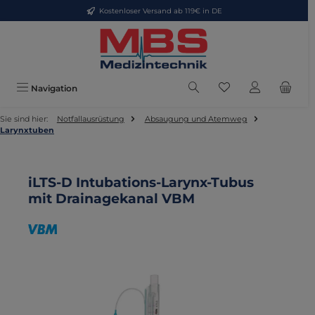
Kostenloser Versand ab 119€ in DE
Zum Hauptinhalt springen
Du hast 0 Produkte
Navigation
Sie sind hier:
Notfallausrüstung
Absaugung und Atemweg
Larynxtuben
iLTS-D Intubations-Larynx-Tubus
mit Drainagekanal VBM
Bildergalerie überspringen