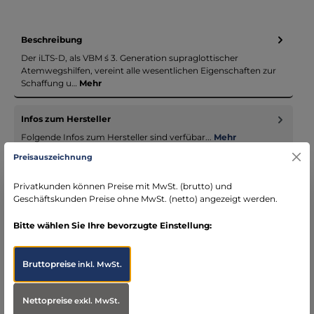
Beschreibung
Der iLTS-D, als VBM ́s 3. Generation supraglottischer
Atemwegshilfen, vereint alle wesentlichen Eigenschaften zur
Schaffung u…
Mehr
Infos zum Hersteller
Folgende Infos zum Hersteller sind verfübar...
Mehr
Preisauszeichnung
Bewertungen
Privatkunden können Preise mit MwSt. (brutto) und
Geschäftskunden Preise ohne MwSt. (netto) angezeigt werden.
Bitte wählen Sie Ihre bevorzugte Einstellung:
Bruttopreise
inkl. MwSt.
Produktgalerie überspringen
Accessory Items
Nettopreise
exkl. MwSt.