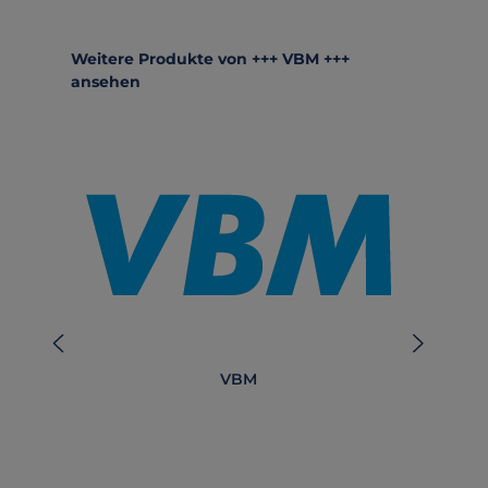
Produktgalerie überspringen
Weitere Produkte von +++ VBM +++
ansehen
VBM
AG 
Cu