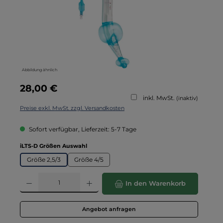
Abbildung ähnlich
Regulärer Preis:
28,00 €
inkl. MwSt.
(inaktiv)
Preise exkl. MwSt. zzgl. Versandkosten
Sofort verfügbar, Lieferzeit: 5-7 Tage
auswählen
iLTS-D Größen Auswahl
Größe 2,5/3
Größe 4/5
Produkt Anzahl: Gib den gewünschten Wert ein oder benutze die Schaltflä
In den Warenkorb
Angebot anfragen