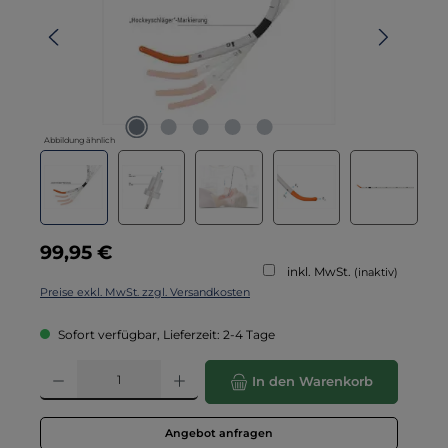
Abbildung ähnlich
Regulärer Preis:
99,95 €
inkl. MwSt.
(inaktiv)
Preise exkl. MwSt. zzgl. Versandkosten
Sofort verfügbar, Lieferzeit: 2-4 Tage
Produkt Anzahl: Gib den gewünschten Wert ein oder benutze die Schaltflä
In den Warenkorb
Angebot anfragen