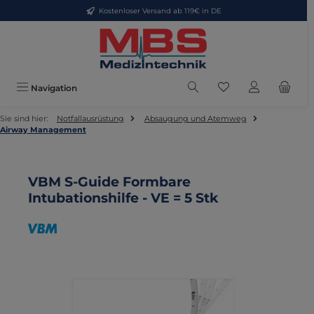
Kostenloser Versand ab 119€ in DE
Zum Hauptinhalt springen
Du hast 0 Produkte
Navigation
Sie sind hier:
Notfallausrüstung
Absaugung und Atemweg
Airway Management
VBM S-Guide Formbare
Intubationshilfe - VE = 5 Stk
Bildergalerie überspringen