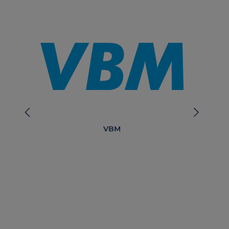
VBM
AG 
Cu