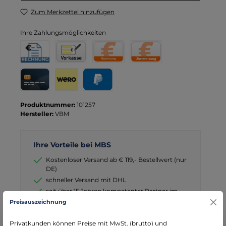
Zum Merkzettel hinzufügen
Ihre Zahlungsmöglichkeiten
Rechnung für Behörden
Vorkasse
Rechnung
Direktüberweisung
Kreditkarte
Wero
PayPal
Produktnummer:
101257
Hersteller:
VBM
Ihre Vorteile bei MBS
Kostenloser Versand ab € 119,- Bestellwert (nur
DE)
schneller Versand mit DHL
seit über 15 Jahren kompetenter Partner im
Bereich Notfallmedizin
Preisauszeichnung
Privatkunden können Preise mit MwSt. (brutto) und