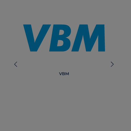
VBM
AG 
Cu