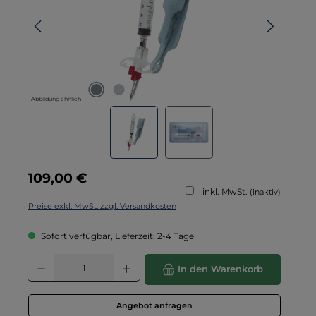
Abbildung ähnlich
Regulärer Preis:
109,00 €
inkl. MwSt.
(inaktiv)
Preise exkl. MwSt. zzgl. Versandkosten
Sofort verfügbar, Lieferzeit: 2-4 Tage
Produkt Anzahl: Gib den gewünschten Wert ein oder benutze die Schaltflä
In den Warenkorb
Angebot anfragen