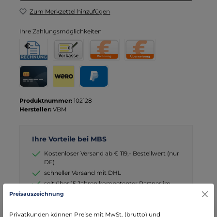
Zum Merkzettel hinzufügen
Ihre Zahlungsmöglichkeiten
Rechnung für Behörden
Vorkasse
Rechnung
Direktüberweisung
Kreditkarte
Wero
PayPal
Produktnummer:
102128
Hersteller:
VBM
Ihre Vorteile bei MBS
Kostenloser Versand ab € 119,- Bestellwert (nur
DE)
schneller Versand mit DHL
seit über 15 Jahren kompetenter Partner im
Bereich Notfallmedizin
Preisauszeichnung
Privatkunden können Preise mit MwSt. (brutto) und