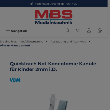
Kostenloser Versand ab 119€ in DE
Zum Hauptinhalt springen
Du hast 0 Produkte
Navigation
Sie sind hier:
Notfallausrüstung
Absaugung und Atemweg
Airway Management
Quicktrach Not-Koneotomie Kanüle
für Kinder 2mm i.D.
Bildergalerie überspringen