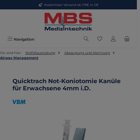
Kostenloser Versand ab 119€ in DE
Zum Hauptinhalt springen
Du hast 0 Produkte
Navigation
Sie sind hier:
Notfallausrüstung
Absaugung und Atemweg
Airway Management
Quicktrach Not-Koniotomie Kanüle
für Erwachsene 4mm i.D.
Bildergalerie überspringen