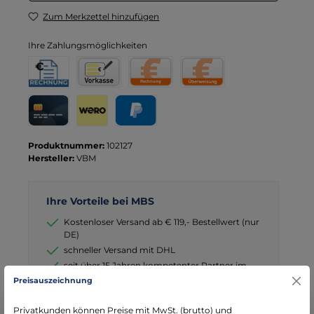
Zum Merkzettel hinzufügen
Ihre Zahlungsmöglichkeiten
Rechnung für Behörden
Vorkasse
Rechnung
Direktüberweisung
Kreditkarte
Wero
PayPal
Produktnummer:
102127
Hersteller:
VBM
Ihre Vorteile bei MBS
Kostenloser Versand ab € 119,- Bestellwert (nur
DE)
schneller Versand mit DHL
seit über 15 Jahren kompetenter Partner im
Bereich Notfallmedizin
Preisauszeichnung
Privatkunden können Preise mit MwSt. (brutto) und