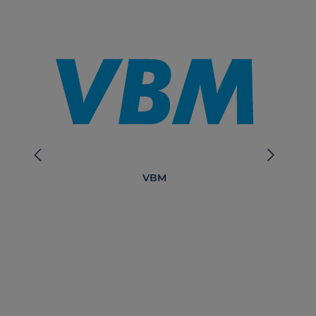
VBM
AG 
Cu