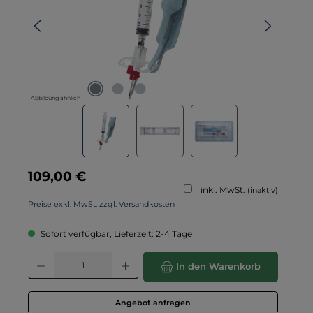
Abbildung ähnlich
Regulärer Preis:
109,00 €
inkl. MwSt.
(inaktiv)
Preise exkl. MwSt. zzgl. Versandkosten
Sofort verfügbar, Lieferzeit: 2-4 Tage
Produkt Anzahl: Gib den gewünschten Wert ein oder benutze die Schaltflä
In den Warenkorb
Angebot anfragen