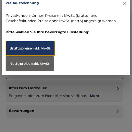
DE)
Preisauszeichnung
schneller Versand mit DHL
seit über 15 Jahren kompetenter Partner im
Privatkunden können Preise mit MwSt. (brutto) und
Bereich Notfallmedizin
Geschäftskunden Preise ohne MwSt. (netto) angezeigt werden.
Bitte wählen Sie Ihre bevorzugte Einstellung:
Bruttopreise
inkl. MwSt.
Beschreibung
Diese Pflegepuppe hat die folgenden
Nettopreise
exkl. MwSt.
Eigenschaften/Möglichkeiten:- Weiche, kindliche Haut,
modelliertes Haar- Augen öffnen un…
Mehr
Infos zum Hersteller
Folgende Infos zum Hersteller sind verfübar...
Mehr
Bewertungen