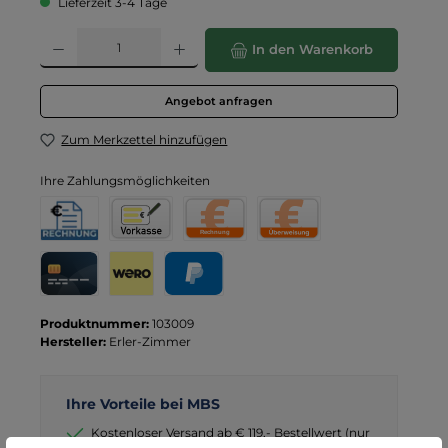
Lieferzeit 3-4 Tage
Produkt Anzahl: Gib den gewünschten Wert ein oder benutze die Schaltflä
In den Warenkorb
Angebot anfragen
Zum Merkzettel hinzufügen
Ihre Zahlungsmöglichkeiten
Rechnung für Behörden
Vorkasse
Rechnung
Direktüberweisung
Kreditkarte
Wero
PayPal
Produktnummer:
103009
Hersteller:
Erler-Zimmer
Ihre Vorteile bei MBS
Kostenloser Versand ab € 119,- Bestellwert (nur