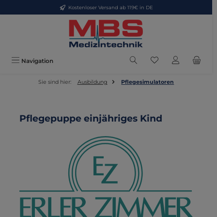
Kostenloser Versand ab 119€ in DE
Zum Hauptinhalt springen
Du hast 0 Produkte
Navigation
Sie sind hier:
Ausbildung
Pflegesimulatoren
Pflegepuppe einjähriges Kind