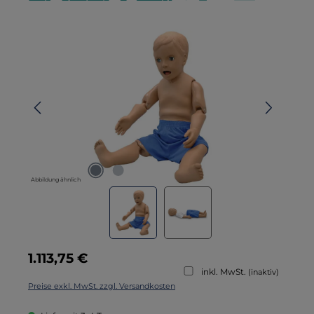
Bildergalerie überspringen
Abbildung ähnlich
Regulärer Preis:
1.113,75 €
inkl. MwSt.
(inaktiv)
Preise exkl. MwSt. zzgl. Versandkosten