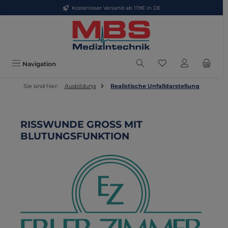
Kostenloser Versand ab 119€ in DE
Zum Hauptinhalt springen
Du hast 0 Produkte
Navigation
Sie sind hier:
Ausbildung
Realistische Unfalldarstellung
RISSWUNDE GROSS MIT
BLUTUNGSFUNKTION