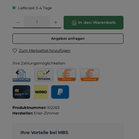
Lieferzeit 3-4 Tage
Produkt Anzahl: Gib den gewünschten Wert ein oder benutze die Schaltflä
In den Warenkorb
Angebot anfragen
Zum Merkzettel hinzufügen
Ihre Zahlungsmöglichkeiten
Rechnung für Behörden
Vorkasse
Rechnung
Direktüberweisung
Kreditkarte
Wero
PayPal
Produktnummer:
102263
Hersteller:
Erler-Zimmer
Ihre Vorteile bei MBS