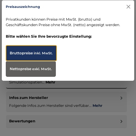
Kostenloser Versand ab € 119,- Bestellwert (nur
Preisauszeichnung
DE)
schneller Versand mit DHL
Privatkunden können Preise mit MwSt. (brutto) und
seit über 15 Jahren kompetenter Partner im
Geschäftskunden Preise ohne MwSt. (netto) angezeigt werden.
Bereich Notfallmedizin
Bitte wählen Sie Ihre bevorzugte Einstellung:
Bruttopreise
inkl. MwSt.
Beschreibung
Nettopreise
exkl. MwSt.
Diese Moulage zeigt Rissverletzungen. Mit Schlauch für
Blutungsfunktion. Die Moulage haftet selbständig an
Simulationspatien…
Mehr
Infos zum Hersteller
Folgende Infos zum Hersteller sind verfübar...
Mehr
Bewertungen