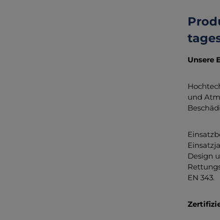
Prod
tage
Unsere E
Hochtech
und Atmu
Beschäd
Einsatzb
Einsatzj
Design u
Rettungs
EN 343.
Zertifiz