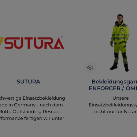
SUTURA
Bekleidungsgar
ENFORCER / OME
tagesleuchtgelb/
hwertige Einsatzbekleidung
Unsere
de in Germany - nach dem
Einsatzbekleidungss
Motto Outstanding Rescue
nicht nur für Notär
rformance fertigen wir unter
vereinigen passende 
unserem Bekleidungslabel
Hosen und entsprec
elbst Einsatzbekleidung für
Zubehör zu attrak