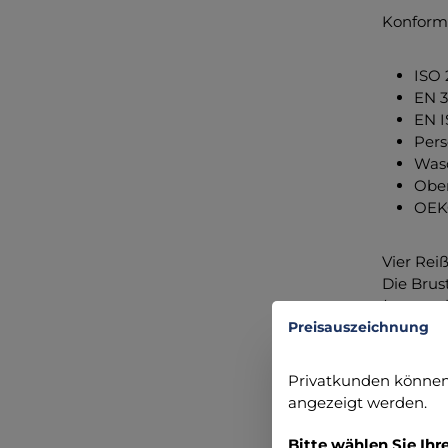
Konformi
ISO 
EN 3
EN I
Pers
Wasc
Ober
OEK
Vier Rei
Die Brus
(passend
Preisauszeichnung
Klettfla
Privatkunden können 
(Brusthöh
angezeigt werden.
reflekti
Bitte wählen Sie Ihr