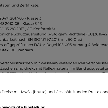
täten und Zertifikate:
20471:2017-03 - Klasse 3
43:2010-05 - Klasse 3 / 3
SO 13688:2013 , CE-Konformität
önliche Schutzausrüstung (PSA) gem. Richtlinie (EU)2016/425
hbarkeit nach EN ISO 15797:2018 mit 60 Grad
stoff geprüft nach DGUV-Regel 105-003 Anhang 4, Widersta
Otex 100 Standard
ßverschlusstaschen mit wasserabweisenden Reißverschlüssen
ttaschen sind direkt mit Reflexmaterial im Band ausgestatte
 für TETRA Handfunkgeräte mit montiertem externem Mikro
̈chen für Organisationsabzeichen auf dem linken Oberarm (re
Preise mit MwSt. (brutto) und Geschäftskunden Preise ohne
e), darunter Klettfläche für ein Qualifikationsabzeichen (rec
erendes Rückenschild (Größe XS und S - 38 cm).
e bevorzugte Einstellung: