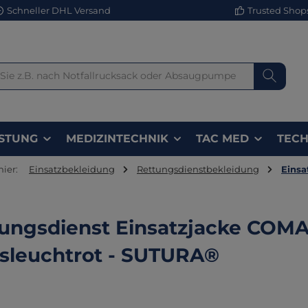
Schneller DHL Versand
Trusted Shops 
STUNG
MEDIZINTECHNIK
TAC MED
TECH
hier:
Einsatzbekleidung
Rettungsdienstbekleidung
Einsa
ungsdienst Einsatzjacke COM
sleuchtrot - SUTURA®