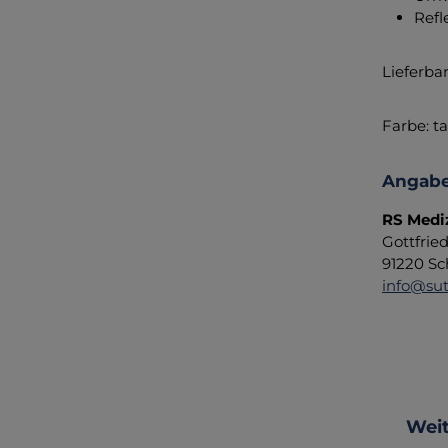
Refl
Lieferba
Farbe: t
Angabe
RS Medi
Gottfrie
91220 Sc
info@sut
Produ
Weit