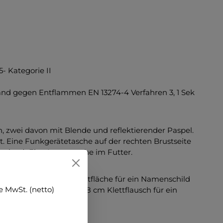
- Kategorie II
nd gegen Entflammen EN 13274-4 Verfahren 3, 1 Sek
, zwei davon mit Blende und reflektierender Paspel.
t. Eine Funkgerätetasche auf der rechten Brustseite
phon). Eine Innentasche im Futter.
chteckig, 9 x 8 cm), Klettfläche für ein Namenschild
 MwSt. (netto)
hteckig, 9 x 8 cm). 42 x 8 cm Klettflausch für ein