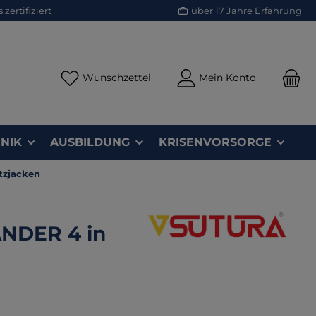
zertifiziert
über 17 Jahre Erfahrung
Du hast 0 Produkte auf dem Merk
Wunschzettel
Mein Konto
NIK
AUSBILDUNG
KRISENVORSORGE
tzjacken
ANDER 4 in