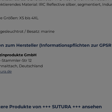
ektierendes Material: IRC Reflective silber, segmentiert, Ind
re Größen: XS bis 4XL
agesleuchtrot / Besatz: marine
n zum Hersteller (Informationspflichten zur GPSR
zinprodukte GmbH
d-Stammler-Str 12
hnaittach, Deutschland
ura.de
ktgalerie überspringen
ere Produkte von +++ SUTURA +++ ansehen