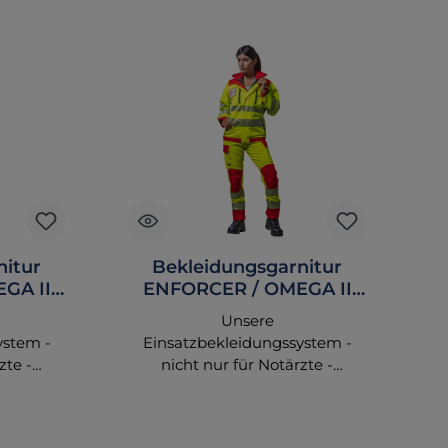
nitur
Bekleidungsgarnitur
GA II
ENFORCER / OMEGA II
marine
tagesleuchtgelb/rot
Unsere
Komplettset
ystem -
Einsatzbekleidungssystem -
zte -
nicht nur für Notärzte -
Jacken,
vereinigen passende Jacken,
hendes
Hosen und entsprechendes
tiven
Zubehör zu attraktiven