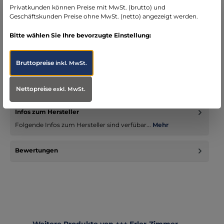
Privatkunden können Preise mit MwSt. (brutto) und
Geschäftskunden Preise ohne MwSt. (netto) angezeigt werden.
Bitte wählen Sie Ihre bevorzugte Einstellung:
Beschreibung
Bruttopreise
inkl. MwSt.
Mit dieser Übungspuppe lässt sich die Bergung einer Person
aus exponierter Höhenlage, aus eingezwängter Lage,
eingestürzten…
Mehr
Nettopreise
exkl. MwSt.
Infos zum Hersteller
Folgende Infos zum Hersteller sind verfübar...
Mehr
Bewertungen
Produktgalerie überspringen