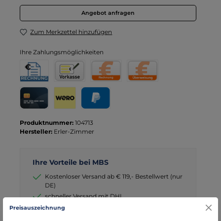
Angebot anfragen
Zum Merkzettel hinzufügen
Ihre Zahlungsmöglichkeiten
Rechnung für Behörden
Vorkasse
Rechnung
Direktüberweisung
Kreditkarte
Wero
PayPal
Produktnummer:
104713
Hersteller:
Erler-Zimmer
Ihre Vorteile bei MBS
Kostenloser Versand ab € 119,- Bestellwert (nur
DE)
schneller Versand mit DHL
seit über 15 Jahren kompetenter Partner im
Preisauszeichnung
Bereich Notfallmedizin