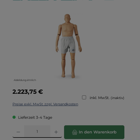
Bildergalerie überspringen
Abbildung ähnlich
Regulärer Preis:
2.223,75 €
inkl. MwSt.
(inaktiv)
Preise exkl. MwSt. zzgl. Versandkosten
Lieferzeit 3-4 Tage
Produkt Anzahl: Gib den gewünschten Wert ein oder benutze die Schaltflä
In den Warenkorb