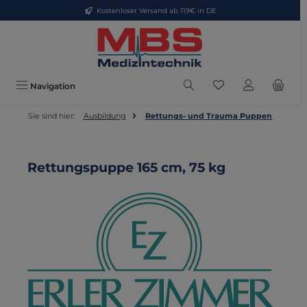
Kostenloser Versand ab 119€ in DE
Zum Hauptinhalt springen
Du hast 0 Produkte
Navigation
Sie sind hier:
Ausbildung
Rettungs- und Trauma Puppen
Rettungspuppe 165 cm, 75 kg