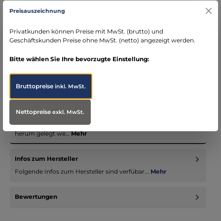
Kostenloser Versand ab € 119,- Bestellwert (nur
Preisauszeichnung
DE)
schneller Versand mit DHL
Privatkunden können Preise mit MwSt. (brutto) und
seit über 15 Jahren kompetenter Partner im
Geschäftskunden Preise ohne MwSt. (netto) angezeigt werden.
Bereich Notfallmedizin
Bitte wählen Sie Ihre bevorzugte Einstellung:
Bruttopreise
inkl. MwSt.
Beschreibung
Nettopreise
exkl. MwSt.
Diese Moulage zeigt eine Ein- und Ausschusswunde. Der
Abstand wurd eso gewählt, dass die Moulage um ein Bein
herum gelegt we…
Mehr
Infos zum Hersteller
Folgende Infos zum Hersteller sind verfübar...
Mehr
Bewertungen