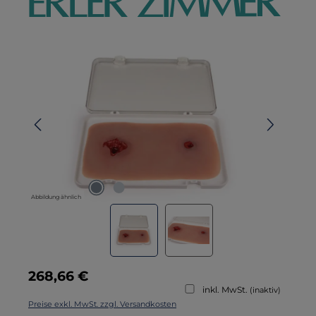
Bildergalerie überspringen
Abbildung ähnlich
Regulärer Preis:
268,66 €
inkl. MwSt.
(inaktiv)
Preise exkl. MwSt. zzgl. Versandkosten