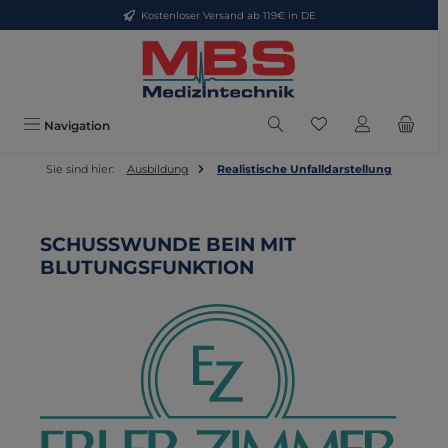
Kostenloser Versand ab 119€ in DE
Zum Hauptinhalt springen
Du hast 0 Produkte
Navigation
Sie sind hier:
Ausbildung
Realistische Unfalldarstellung
SCHUSSWUNDE BEIN MIT
BLUTUNGSFUNKTION