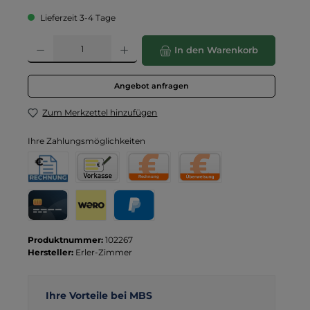
Lieferzeit 3-4 Tage
Produkt Anzahl: Gib den gewünschten Wert ein oder benutze die Schaltflä
In den Warenkorb
Angebot anfragen
Zum Merkzettel hinzufügen
Ihre Zahlungsmöglichkeiten
Rechnung für Behörden
Vorkasse
Rechnung
Direktüberweisung
Kreditkarte
Wero
PayPal
Produktnummer:
102267
Hersteller:
Erler-Zimmer
Ihre Vorteile bei MBS