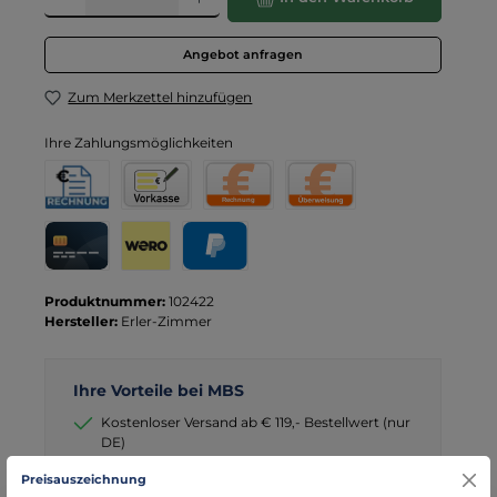
Angebot anfragen
Zum Merkzettel hinzufügen
Ihre Zahlungsmöglichkeiten
Rechnung für Behörden
Vorkasse
Rechnung
Direktüberweisung
Kreditkarte
Wero
PayPal
Produktnummer:
102422
Hersteller:
Erler-Zimmer
Ihre Vorteile bei MBS
Kostenloser Versand ab € 119,- Bestellwert (nur
DE)
schneller Versand mit DHL
Preisauszeichnung
seit über 15 Jahren kompetenter Partner im