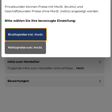
Bereich Notfallmedizin
Privatkunden können Preise mit MwSt. (brutto) und
Geschäftskunden Preise ohne MwSt. (netto) angezeigt werden.
Bitte wählen Sie Ihre bevorzugte Einstellung:
Beschreibung
Bruttopreise
inkl. MwSt.
Entwickelt zur Unterstützung bei der Simulation von
Brandwunden, der Patientenbeurteilung und der
Nettopreise
exkl. MwSt.
Patientenpflege. Verwenden…
Mehr
Infos zum Hersteller
Folgende Infos zum Hersteller sind verfübar...
Mehr
Bewertungen