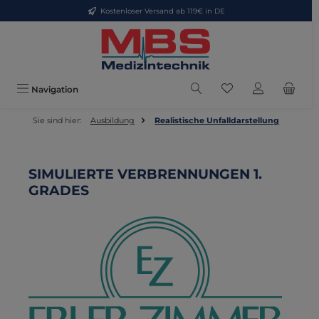
Kostenloser Versand ab 119€ in DE
Zum Hauptinhalt springen
Du hast 0 Produkte
Navigation
Sie sind hier:
Ausbildung
Realistische Unfalldarstellung
SIMULIERTE VERBRENNUNGEN 1.
GRADES