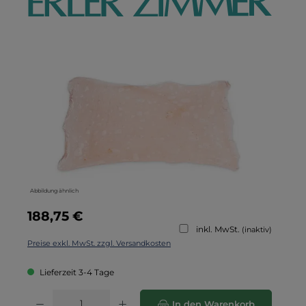
Bildergalerie überspringen
Abbildung ähnlich
Regulärer Preis:
188,75 €
inkl. MwSt.
(inaktiv)
Preise exkl. MwSt. zzgl. Versandkosten
Lieferzeit 3-4 Tage
Produkt Anzahl: Gib den gewünschten Wert ein oder benutze die Schaltflä
In den Warenkorb