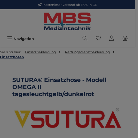
Kostenloser Versand ab 119€ in DE
Zum Hauptinhalt springen
Du hast 0 Produkte
Navigation
Sie sind hier:
Einsatzbekleidung
Rettungsdienstbekleidung
Einsatzhosen
SUTURA® Einsatzhose - Modell
OMEGA II
tagesleuchtgelb/dunkelrot