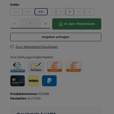
auswählen
Größe
2XL
3XL
4XL
L
M
S
XL
XS
(Diese Option ist zurzeit nicht verfügbar.)
(Diese Option ist zurzeit nicht verfügbar.)
(Diese Option ist zurzeit nicht verfügbar.)
(Diese Option ist zurzeit nicht verfügba
(Diese Option ist zurzeit 
(Diese Option ist 
Produkt Anzahl: Gib den gewünschten Wert ein oder benutze die Schaltflä
In den Warenkorb
Angebot anfragen
Zum Merkzettel hinzufügen
Ihre Zahlungsmöglichkeiten
Rechnung für Behörden
Vorkasse
Rechnung
Direktüberweisung
Kreditkarte
Wero
PayPal
Produktnummer:
103298
Hersteller:
SUTURA
Ihre Vorteile bei MBS