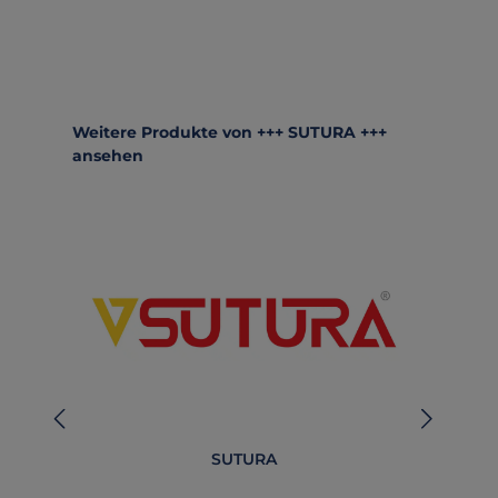
Produktgalerie überspringen
Weitere Produkte von +++ SUTURA +++
ansehen
SUTURA
B
O