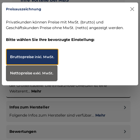
Kostenloser Versand ab € 119,- Bestellwert (nur
Preisauszeichnung
DE)
schneller Versand mit DHL
Privatkunden können Preise mit MwSt. (brutto) und
Geschäftskunden Preise ohne MwSt. (netto) angezeigt werden.
seit über 15 Jahren kompetenter Partner im
Bereich Notfallmedizin
Bitte wählen Sie Ihre bevorzugte Einstellung:
Bruttopreise
inkl. MwSt.
Beschreibung
Nettopreise
exkl. MwSt.
Hinweis: Alle Informationen zur passenden Größe finden Sie in
der Größentabelle. Die Einsatzhose OMEGAII ist eine
Weiterent…
Mehr
Infos zum Hersteller
Folgende Infos zum Hersteller sind verfübar...
Mehr
Bewertungen