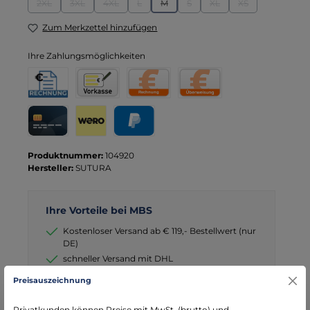
2XL
3XL
4XL
L
M
S
XL
XS
(Diese Option ist zurzeit nicht verfügbar.)
(Diese Option ist zurzeit nicht verfügbar.)
(Diese Option ist zurzeit nicht verfügbar.)
(Diese Option ist zurzeit nicht verfügbar.)
(Diese Option ist zurzeit nicht verfügbar
(Diese Option ist zurzeit nicht ve
(Diese Option ist zurzeit 
(Diese Option ist 
Zum Merkzettel hinzufügen
Ihre Zahlungsmöglichkeiten
Rechnung für Behörden
Vorkasse
Rechnung
Direktüberweisung
Kreditkarte
Wero
PayPal
Produktnummer:
104920
Hersteller:
SUTURA
Ihre Vorteile bei MBS
Kostenloser Versand ab € 119,- Bestellwert (nur
DE)
schneller Versand mit DHL
seit über 15 Jahren kompetenter Partner im
Preisauszeichnung
Bereich Notfallmedizin
Privatkunden können Preise mit MwSt. (brutto) und