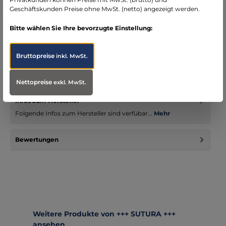
Geschäftskunden Preise ohne MwSt. (netto) angezeigt werden.
Bitte wählen Sie Ihre bevorzugte Einstellung:
Beschreibung
Bruttopreise
Das Modell VORTEX FIRECUT ist die passende Einsatzhose zur
inkl. MwSt.
Einsatzjacke ENFORCER Modell "Braunschweig" und ist mit
gelb-silb…
Mehr
Nettopreise
exkl. MwSt.
Infos zum Hersteller
Folgende Infos zum Hersteller sind verfübar...
Mehr
Bewertungen
Produktgalerie überspringen
Weitere Produkte von +++ SUTURA +++
ansehen