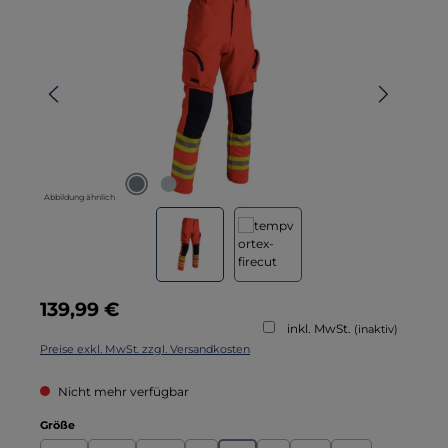
Abbildung ähnlich
Regulärer Preis:
139,99 €
inkl. MwSt.
(inaktiv)
Preise exkl. MwSt. zzgl. Versandkosten
Nicht mehr verfügbar
auswählen
Größe