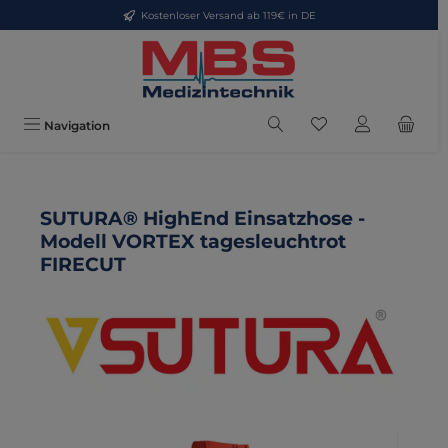
Kostenloser Versand ab 119€ in DE
Zum Hauptinhalt springen
Du hast 0 Produkte
Navigation
SUTURA® HighEnd Einsatzhose -
Modell VORTEX tagesleuchtrot
FIRECUT
Bildergalerie überspringen