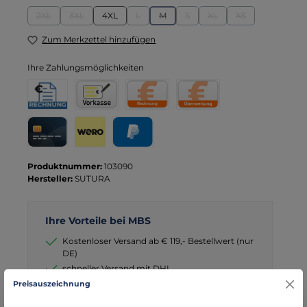
2XL
3XL
4XL
L
M
S
XL
XS
(Diese Option ist zurzeit nicht verfügbar.)
(Diese Option ist zurzeit nicht verfügbar.)
(Diese Option ist zurzeit nicht verfügbar.)
(Diese Option ist zurzeit nicht verfügbar
(Diese Option ist zurzeit nicht ve
(Diese Option ist zurzeit 
(Diese Option ist 
Zum Merkzettel hinzufügen
Ihre Zahlungsmöglichkeiten
Rechnung für Behörden
Vorkasse
Rechnung
Direktüberweisung
Kreditkarte
Wero
PayPal
Produktnummer:
103090
Hersteller:
SUTURA
Ihre Vorteile bei MBS
Kostenloser Versand ab € 119,- Bestellwert (nur
DE)
schneller Versand mit DHL
seit über 15 Jahren kompetenter Partner im
Preisauszeichnung
Bereich Notfallmedizin