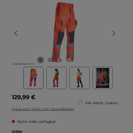
Bildergalerie überspringen
Abbildung ähnlich
Regulärer Preis:
129,99 €
inkl. MwSt.
(inaktiv)
Preise exkl. MwSt. zzgl. Versandkosten
Nicht mehr verfügbar
auswählen
Größe