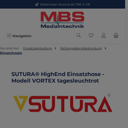
Kostenloser Versand ab 119€ in DE
Zum Hauptinhalt springen
Du hast 0 Produkte
Navigation
Sie sind hier:
Einsatzbekleidung
Rettungsdienstbekleidung
Einsatzhosen
SUTURA® HighEnd Einsatzhose -
Modell VORTEX tagesleuchtrot