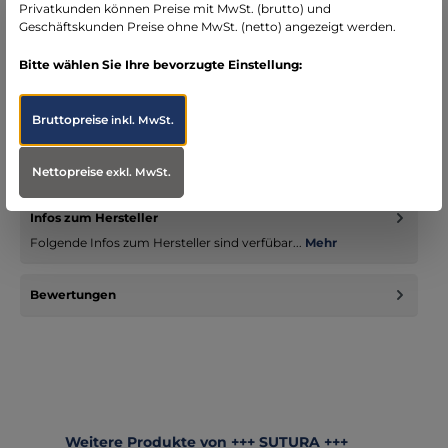
Privatkunden können Preise mit MwSt. (brutto) und
Geschäftskunden Preise ohne MwSt. (netto) angezeigt werden.
Bitte wählen Sie Ihre bevorzugte Einstellung:
Beschreibung
Bruttopreise
inkl. MwSt.
Hinweis: Alle Informationen zur passenden Größe finden Sie in
der Größentabelle. Unsere SUTURA Einsatzhose für den
Rettungs-…
Mehr
Nettopreise
exkl. MwSt.
Infos zum Hersteller
Folgende Infos zum Hersteller sind verfübar...
Mehr
Bewertungen
Produktgalerie überspringen
Weitere Produkte von +++ SUTURA +++