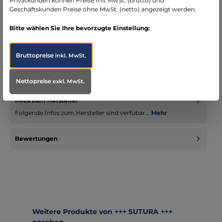
Privatkunden können Preise mit MwSt. (brutto) und
Geschäftskunden Preise ohne MwSt. (netto) angezeigt werden.
Bitte wählen Sie Ihre bevorzugte Einstellung:
Beschreibung
Bruttopreise
inkl. MwSt.
Klassisch und Funktional geschnittener Unisex Kasack -
zeitgemäß ausgeführt. 95° Grad waschbar oder 60° nach RKI
mit Desinf…
Mehr
Nettopreise
exkl. MwSt.
Infos zum Hersteller
Folgende Infos zum Hersteller sind verfübar...
Mehr
Bewertungen
Produktgalerie überspringen
Weitere Produkte von +++ SUTURA +++
ansehen