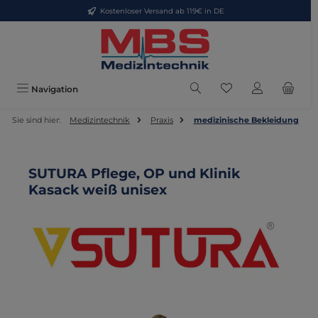
Kostenloser Versand ab 119€ in DE
Zum Hauptinhalt springen
Du hast 0 Produkte
Navigation
Sie sind hier:
Medizintechnik
Praxis
medizinische Bekleidung
SUTURA Pflege, OP und Klinik
Kasack weiß unisex
Bildergalerie überspringen