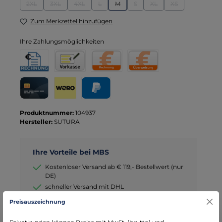
2XL
3XL
4XL
L
M
S
XL
XS
(Diese Option ist zurzeit nicht verfügbar.)
(Diese Option ist zurzeit nicht verfügbar.)
(Diese Option ist zurzeit nicht verfügbar.)
(Diese Option ist zurzeit nicht verfügbar.)
(Diese Option ist zurzeit nicht verfügbar
(Diese Option ist zurzeit nicht ve
(Diese Option ist zurzeit 
(Diese Option ist 
Zum Merkzettel hinzufügen
Ihre Zahlungsmöglichkeiten
Rechnung für Behörden
Vorkasse
Rechnung
Direktüberweisung
Kreditkarte
Wero
PayPal
Produktnummer:
104937
Hersteller:
SUTURA
Ihre Vorteile bei MBS
Kostenloser Versand ab € 119,- Bestellwert (nur
DE)
schneller Versand mit DHL
seit über 15 Jahren kompetenter Partner im
Preisauszeichnung
Bereich Notfallmedizin